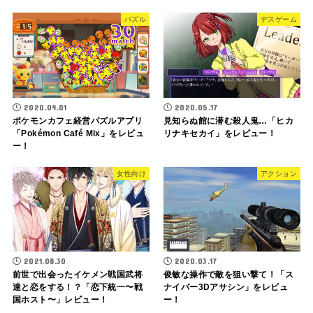
パズル
デスゲーム
2020.09.01
2020.05.17
ポケモンカフェ経営パズルアプリ
見知らぬ館に潜む殺人鬼…「ヒカ
「Pokémon Café Mix」をレビュ
リナキセカイ」をレビュー！
ー！
女性向け
アクション
2021.08.30
2020.03.17
前世で出会ったイケメン戦国武将
俊敏な操作で敵を狙い撃て！「ス
達と恋をする！？「恋下統一〜戦
ナイパー3Dアサシン」をレビュ
国ホスト〜」レビュー！
ー！