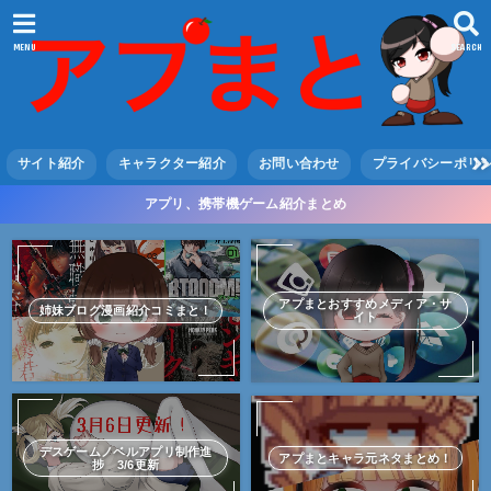
MENU
SEARCH
サイト紹介
キャラクター紹介
お問い合わせ
プライバシーポリ
アプリ、携帯機ゲーム紹介まとめ
アプまとおすすめメディア・サ
姉妹ブログ漫画紹介コミまと！
イト
デスゲームノベルアプリ制作進
アプまとキャラ元ネタまとめ！
捗 3/6更新