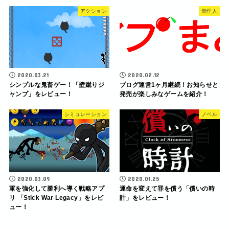
アクション
管理人
2020.03.21
2020.02.12
シンプルな鬼畜ゲー！「壁蹴りジ
ブログ運営1ヶ月継続！お知らせと
ャンプ」をレビュー！
発売が楽しみなゲームを紹介！
シミュレーション
ノベル
2020.03.09
2020.01.25
軍を強化して勝利へ導く戦略アプ
運命を変えて罪を償う「償いの時
リ 「Stick War Legacy」をレビ
計」をレビュー！
ュー！