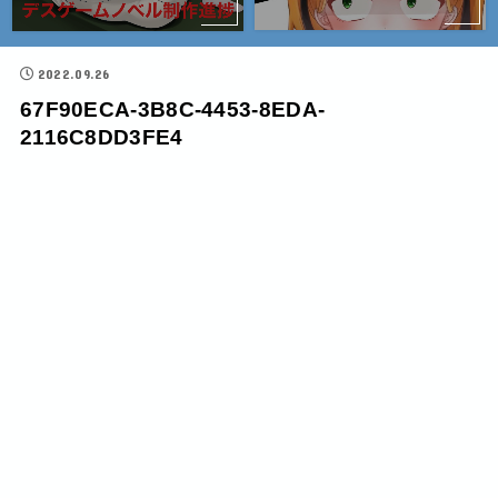
2022.09.26
67F90ECA-3B8C-4453-8EDA-
2116C8DD3FE4