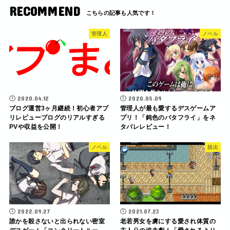
RECOMMEND
管理人
ノベル
2020.04.12
2020.05.09
ブログ運営3ヶ月継続！初心者アプ
管理人が最も愛するデスゲームア
リレビューブログのリアルすぎる
プリ！「鈍色のバタフライ」をネ
PVや収益を公開！
タバレレビュー！
ノベル
脱出
2022.09.27
2021.07.23
誰かを殺さないと出られない密室
老若男女を虜にする愛され体質の