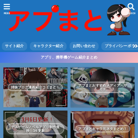
MENU
SEARCH
サイト紹介
キャラクター紹介
お問い合わせ
プライバシーポリ
アプリ、携帯機ゲーム紹介まとめ
アプまとおすすめメディア・サ
姉妹ブログ漫画紹介コミまと！
イト
デスゲームノベルアプリ制作進
アプまとキャラ元ネタまとめ！
捗 3/6更新