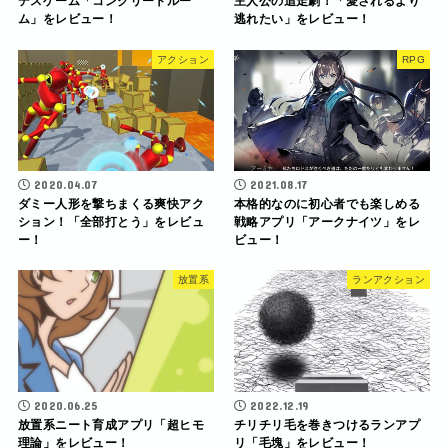
デスゲーム「コンクリートルー
主人公の追走劇！「愛されるより
ム」をレビュー！
逃れたい」をレビュー！
アクション
RPG
2020.04.07
2021.08.17
ダミー人形を撃ちまくる爽快アク
本格的なのに初心者でも楽しめる
ション！「全部打とう」をレビュ
戦略アプリ「アークナイツ」をレ
ー！
ビュー！
放置系
ランアクション
2020.06.25
2022.12.19
放置系ニート育成アプリ「超ヒモ
チリチリ毛を巻きつけるランアプ
理論」をレビュー！
リ「毛塊」をレビュー！