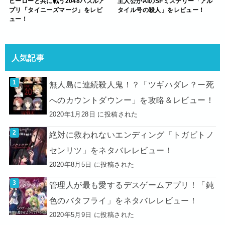
ヒーローと共に戦う2048パズルア
主人公がAIのSFミステリー「アル
プリ「タイニーズマージ」をレビ
タイル号の殺人」をレビュー！
ュー！
人気記事
無人島に連続殺人鬼！？「ツギハダレ？ー死
へのカウントダウンー」を攻略＆レビュー！
2020年1月28日 に投稿された
絶対に救われないエンディング「トガビトノ
センリツ」をネタバレレビュー！
2020年8月5日 に投稿された
管理人が最も愛するデスゲームアプリ！「鈍
色のバタフライ」をネタバレレビュー！
2020年5月9日 に投稿された