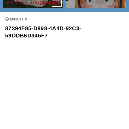
2022.07.15
87394F85-D893-4A4D-92C3-
59DDB6D345F7