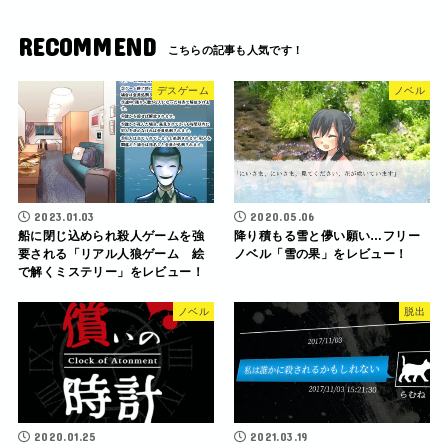
RECOMMEND
デスゲーム
ノベル
2023.01.03
2020.05.06
船に閉じ込められ殺人ゲームを強
降り積もる雪と儚い願い…フリー
要される「リアル人狼ゲーム 絵
ノベル「雪の果」をレビュー！
で解くミステリー」をレビュー！
ノベル
脱出
2020.01.25
2021.03.19