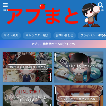
MENU
SEARCH
サイト紹介
キャラクター紹介
お問い合わせ
プライバシーポリ
アプリ、携帯機ゲーム紹介まとめ
アプまとおすすめメディア・サ
姉妹ブログ漫画紹介コミまと！
イト
デスゲームノベルアプリ制作進
アプまとキャラ元ネタまとめ！
捗 3/6更新