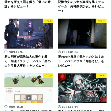
運命を変えて罪を償う「償いの時
記憶喪失の少女が真実を暴くデス
計」をレビュー！
ゲーム「死神探偵少女」をレビュ
ー！
ノベル
ホラー
2021.04.16
2020.05.23
新人刑事が宗教法人の事件を暴
呪われた廃屋で見たものとは？ホ
く！推理ミステリーノベル「星の
ラーノベルアプリ「怨あそび」を
カケラ殺人事件」をレビュー！
レビュー！
パズル
ノベル
2023.05.16
2024.05.04