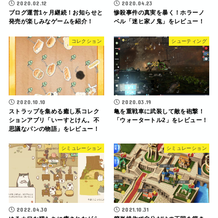
2020.02.12
2020.04.23
ブログ運営1ヶ月継続！お知らせと
惨殺事件の真実を暴く！ホラーノ
発売が楽しみなゲームを紹介！
ベル「迷ヒ家ノ鬼」をレビュー！
コレクション
シューティング
2020.10.10
2020.03.19
ストラップを集める癒し系コレク
亀を重戦車に武装して敵を砲撃！
ションアプリ「いーすとけん。不
「ウォータートル2」をレビュー！
思議なパンの物語」をレビュー！
シミュレーション
シミュレーション
2022.04.30
2021.10.31