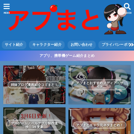
MENU
SEARCH
サイト紹介
キャラクター紹介
お問い合わせ
プライバシーポリ
アプリ、携帯機ゲーム紹介まとめ
アプまとおすすめメディア・サ
姉妹ブログ漫画紹介コミまと！
イト
デスゲームノベルアプリ制作進
アプまとキャラ元ネタまとめ！
捗 3/6更新