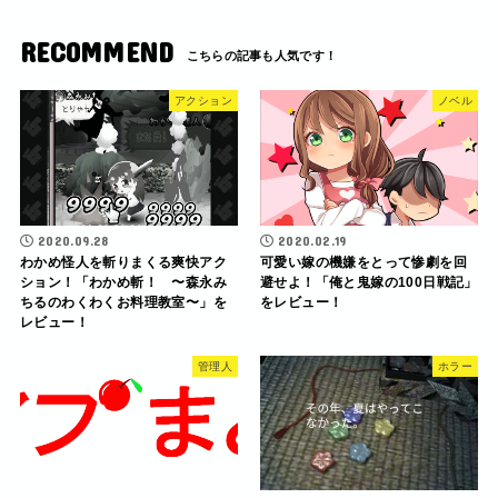
RECOMMEND
アクション
ノベル
2020.09.28
2020.02.19
わかめ怪人を斬りまくる爽快アク
可愛い嫁の機嫌をとって惨劇を回
ション！「わかめ斬！ 〜森永み
避せよ！「俺と鬼嫁の100日戦記」
ちるのわくわくお料理教室〜」を
をレビュー！
レビュー！
管理人
ホラー