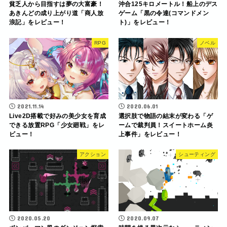
貧乏人から目指すは夢の大富豪！
沖合125キロメートル！船上のデス
あきんどの成り上がり道「商人放
ゲーム「黒の令達(コマンドメン
浪記」をレビュー！
ト)」をレビュー！
RPG
ノベル
2021.11.14
2020.06.01
Live2D搭載で好みの美少女を育成
選択肢で物語の結末が変わる「ゲ
できる放置RPG「少女廻戦」をレ
ームで裁判員！スイートホーム炎
ビュー！
上事件」をレビュー！
アクション
シューティング
2020.05.20
2020.09.07