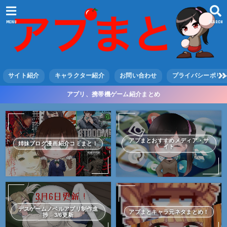
MENU
SEARCH
サイト紹介
キャラクター紹介
お問い合わせ
プライバシーポリ
アプリ、携帯機ゲーム紹介まとめ
アプまとおすすめメディア・サ
姉妹ブログ漫画紹介コミまと！
イト
デスゲームノベルアプリ制作進
アプまとキャラ元ネタまとめ！
捗 3/6更新