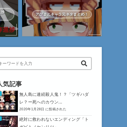
作進捗
アプまとキャラ元ネタまとめ！
hen autocomplete results are available use up and down arrows to 
人気記事
無人島に連続殺人鬼！？「ツギハダ
レ？ー死へのカウン...
2020年1月28日 に投稿された
絶対に救われないエンディング「ト
ガビトノセンリツ」...