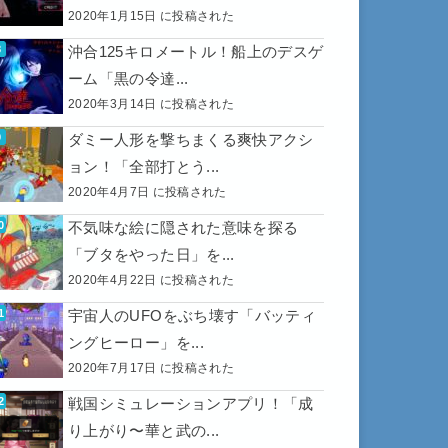
2020年1月15日 に投稿された
沖合125キロメートル！船上のデスゲ
ーム「黒の令達...
2020年3月14日 に投稿された
ダミー人形を撃ちまくる爽快アクシ
ョン！「全部打とう...
2020年4月7日 に投稿された
不気味な絵に隠された意味を探る
「ブタをやった日」を...
2020年4月22日 に投稿された
宇宙人のUFOをぶち壊す「バッティ
ングヒーロー」を...
2020年7月17日 に投稿された
戦国シミュレーションアプリ！「成
り上がり〜華と武の...