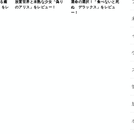
る癒
放置世界と未熟な少女「偽り
運命の選択！「食べないと死
d」をレ
のアリス」をレビュー！
ぬ デラックス」をレビュ
ー！