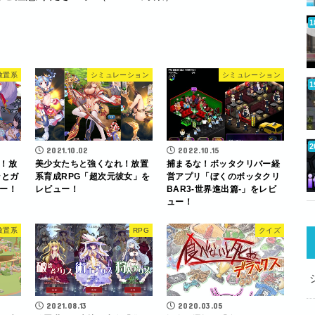
放置系
シミュレーション
シミュレーション
2021.10.02
2022.10.15
！放
美少女たちと強くなれ！放置
捕まるな！ボッタクリバー経
ンとガ
系育成RPG「超次元彼女」を
営アプリ「ぼくのボッタクリ
ー！
レビュー！
BAR3-世界進出篇-」をレビ
ュー！
放置系
RPG
クイズ
2021.08.13
2020.03.05