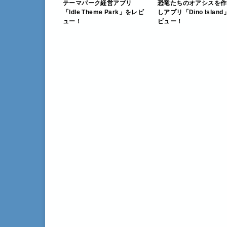
テーマパーク経営アプリ
恐竜たちのオアシスを作
「ldle Theme Park」をレビ
しアプリ「Dino lslan
ュー！
ビュー！