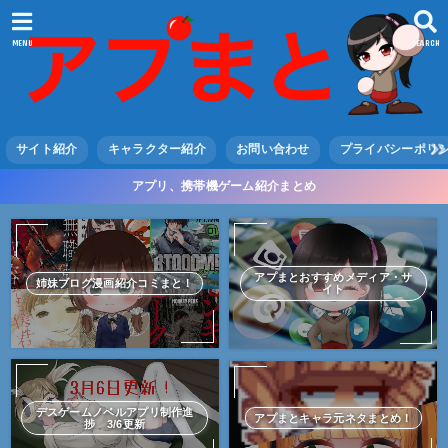
MENU
SEARCH
サイト紹介
キャラクター紹介
お問い合わせ
プライバシーポリ
アプリ、携帯機ゲーム紹介まとめ
アプまとおすすめメディア・サ
姉妹ブログ漫画紹介コミまと！
イト
デスゲームノベルアプリ制作進
アプまとキャラ元ネタまとめ！
捗 3/6更新