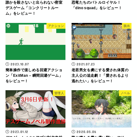
誰かを殺さないと出られない密室
恐竜たちのバトルロイヤル！
デスゲーム「コンクリートルー
「dino squad」をレビュー！
ム」をレビュー！
アクション
脱出
2023.10.07
2021.07.23
簡単操作で楽しめる回避アクショ
老若男女を虜にする愛され体質の
ン「ExitMan – 瞬間回避ゲーム」
主人公の追走劇！「愛されるより
をレビュー！
逃れたい」をレビュー！
管理人
ノベル
2023.01.12
2020.05.06