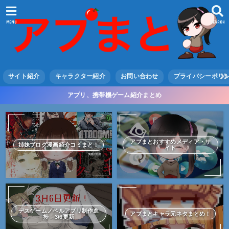
MENU
SEARCH
サイト紹介
キャラクター紹介
お問い合わせ
プライバシーポリ
アプリ、携帯機ゲーム紹介まとめ
アプまとおすすめメディア・サ
姉妹ブログ漫画紹介コミまと！
イト
デスゲームノベルアプリ制作進
アプまとキャラ元ネタまとめ！
捗 3/6更新