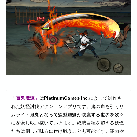
「百鬼魔道」
は
PlatinumGames Inc.
によって制作さ
れた妖怪討伐アクションアプリです。鬼の血を引くサ
ムライ・鬼丸となって魑魅魍魎が跋扈する世界を次々
に探索し戦い抜いていきます。総勢百種を超える妖怪
たちは倒して味方に付け戦うことも可能です。能力や