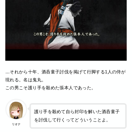
…それから十年、酒呑童子討伐を掲げて行脚する1人の侍が
現れる。名は鬼丸。
この男こそ護り手を殺めた張本人であった。
護り手を殺めて自ら封印を解いた酒呑童子
を討伐して行くってどういうことよ。
リオナ