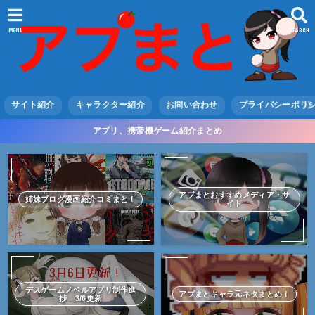
MENU
SEARCH
サイト紹介
キャラクター紹介
お問い合わせ
プライバシーポリ
アプリ、携帯機ゲーム紹介まとめ
アプまとおすすめメディア・サ
姉妹ブログ漫画紹介コミまと！
イト
デスゲームノベルアプリ制作進
アプまとキャラ元ネタまとめ！
捗 3/6更新