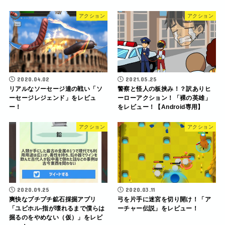
アクション
アクション
2020.04.02
2021.05.25
リアルなソーセージ達の戦い「ソ
警察と怪人の板挟み！？訳ありヒ
ーセージレジェンド」をレビュ
ーローアクション！「裸の英雄」
ー！
をレビュー！【Android専用】
アクション
アクション
2020.09.25
2020.03.11
爽快なプチプチ鉱石採掘アプリ
弓を片手に迷宮を切り開け！「ア
「ユビホル-指が壊れるまで僕らは
ーチャー伝説」をレビュー！
掘るのをやめない（仮）」をレビ