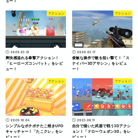
ュー！
アクション
アクション
2020.03.12
2020.03.17
爽快感溢れる拳撃アクション！
俊敏な操作で敵を狙い撃て！「ス
「ヒーローズコンバット」をレビ
ナイパー3Dアサシン」をレビュ
ュー！
ー！
アクション
アクション
2020.10.04
2023.08.11
シンプルなポチポチたこ焼きUFO
自分で描いた武器で戦う3Dアクシ
キャッチャー！「たこクレ」をレ
ョン！「ドローウェポン3D」をレ
ビュー！
ビュー！