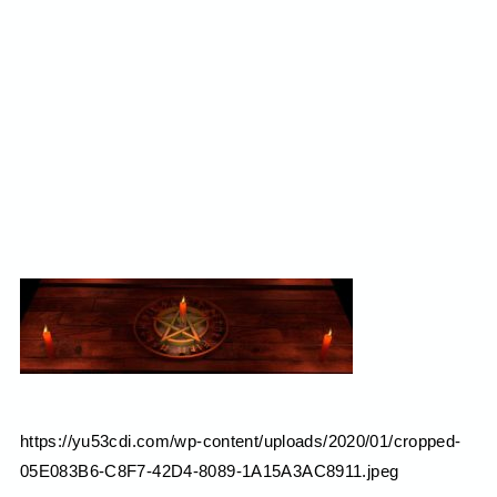
https://yu53cdi.com/wp-content/uploads/2020/01/cropped-
05E083B6-C8F7-42D4-8089-1A15A3AC8911.jpeg