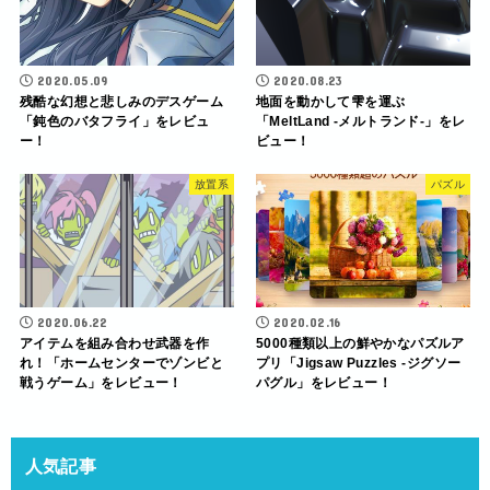
2020.05.09
2020.08.23
残酷な幻想と悲しみのデスゲーム
地面を動かして雫を運ぶ
「鈍色のバタフライ」をレビュ
「MeltLand -メルトランド-」をレ
ー！
ビュー！
放置系
パズル
2020.06.22
2020.02.16
アイテムを組み合わせ武器を作
5000種類以上の鮮やかなパズルア
れ！「ホームセンターでゾンビと
プリ「Jigsaw Puzzles -ジグソー
戦うゲーム」をレビュー！
パグル」をレビュー！
人気記事