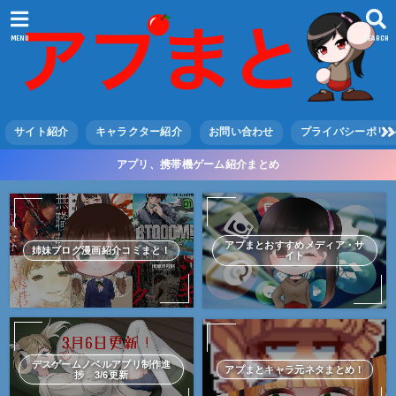
MENU
SEARCH
サイト紹介
キャラクター紹介
お問い合わせ
プライバシーポリ
アプリ、携帯機ゲーム紹介まとめ
アプまとおすすめメディア・サ
姉妹ブログ漫画紹介コミまと！
イト
デスゲームノベルアプリ制作進
アプまとキャラ元ネタまとめ！
捗 3/6更新