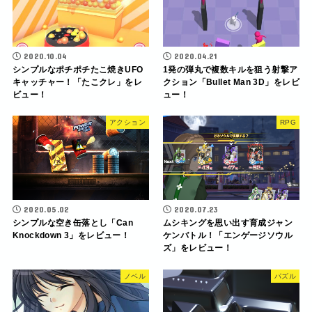
2020.10.04
2020.04.21
シンプルなポチポチたこ焼きUFO
1発の弾丸で複数キルを狙う射撃ア
キャッチャー！「たこクレ」をレ
クション「Bullet Man 3D」をレビ
ビュー！
ュー！
アクション
RPG
2020.05.02
2020.07.23
シンプルな空き缶落とし「Can
ムシキングを思い出す育成ジャン
Knockdown 3」をレビュー！
ケンバトル！「エンゲージソウル
ズ」をレビュー！
ノベル
パズル