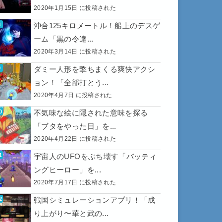
2020年1月15日 に投稿された
沖合125キロメートル！船上のデスゲ
ーム「黒の令達...
2020年3月14日 に投稿された
ダミー人形を撃ちまくる爽快アクシ
ョン！「全部打とう...
2020年4月7日 に投稿された
不気味な絵に隠された意味を探る
「ブタをやった日」を...
2020年4月22日 に投稿された
宇宙人のUFOをぶち壊す「バッティ
ングヒーロー」を...
2020年7月17日 に投稿された
戦国シミュレーションアプリ！「成
り上がり〜華と武の...