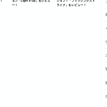
！
ョン「Light lt Up」をレビュ
ション！「フィッシングスト
ー！
ライク」をレビュー！