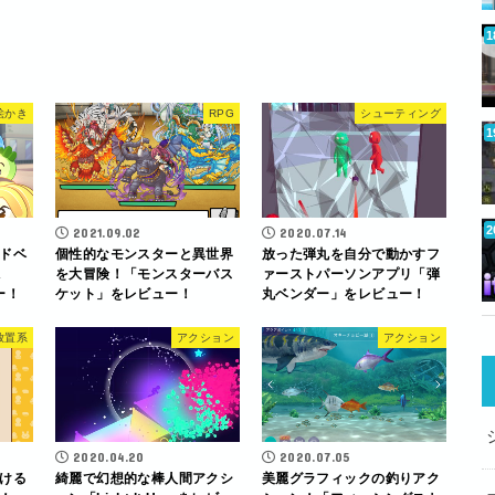
絵かき
RPG
シューティング
2021.09.02
2020.07.14
ドベ
個性的なモンスターと異世界
放った弾丸を自分で動かすフ
A
を大冒険！「モンスターバス
ァーストパーソンアプリ「弾
ー！
ケット」をレビュー！
丸ベンダー」をレビュー！
放置系
アクション
アクション
2020.04.20
2020.07.05
ける
綺麗で幻想的な棒人間アクシ
美麗グラフィックの釣りアク