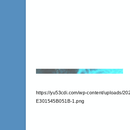
https://yu53cdi.com/wp-content/uploads/
E301545B051B-1.png