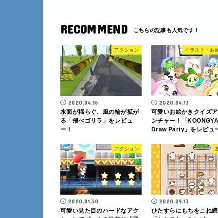
RECOMMEND
アクション
イラスト・お
2020.04.16
2020.04.13
水面が揺らぐ、風の輪が拡が
可愛いお絵かきクイズア
る「飛べゴリラ」をレビュ
ンチャー！「KOONGY
ー！
Draw Party」をレビュ
アクション
2020.01.30
2020.09.13
可愛い見た目のハードなアク
ひたすらにもちをこね続