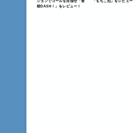
ションでゴールを目指せ「登
「もちこね」をレビュー
校DASH！」をレビュー！