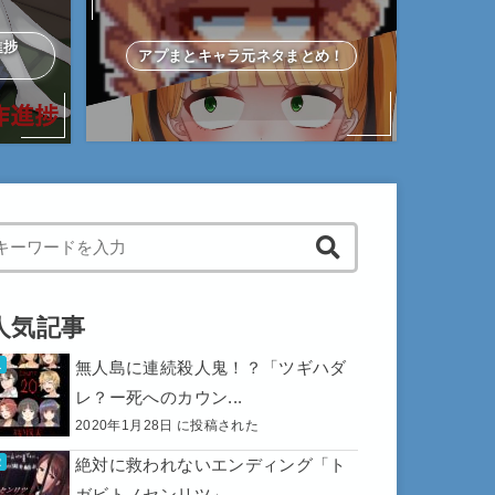
作進捗
アプまとキャラ元ネタまとめ！
hen autocomplete results are available use up and down arrows to 
人気記事
無人島に連続殺人鬼！？「ツギハダ
レ？ー死へのカウン...
2020年1月28日 に投稿された
絶対に救われないエンディング「ト
ガビトノセンリツ」...