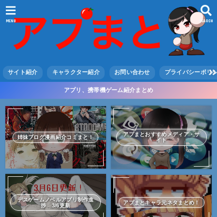
MENU
SEARCH
サイト紹介
キャラクター紹介
お問い合わせ
プライバシーポリ
アプリ、携帯機ゲーム紹介まとめ
アプまとおすすめメディア・サ
姉妹ブログ漫画紹介コミまと！
イト
デスゲームノベルアプリ制作進
アプまとキャラ元ネタまとめ！
捗 3/6更新