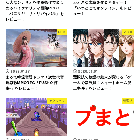
壮大なシナリオを簡単操作で楽し
カオスな文章を作るネタゲー！
めるハイクオリティ冒険RPG！
「いつどこでオンライン」をレビ
「パニリヤ・ザ・リバイバル」を
ュー！
レビュー！
RPG
ノベル
2022.01.27
2020.06.01
まるで韓流宮廷ドラマ！次世代宮
選択肢で物語の結末が変わる「ゲ
廷恋歌MMORPG「FUSHO-浮
ームで裁判員！スイートホーム炎
生-」をレビュー！
上事件」をレビュー！
アクション
管理人