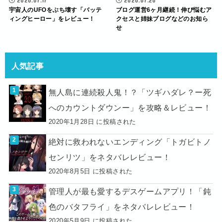
2020.07.17
2020.07.20
宇宙人のUFOをぶち壊す「バッテ
ブログ運営6ヶ月継続！伸び悩むア
ィングヒーロー」をレビュー！
クセスと姉妹ブログなどのお知ら
せ
人気記事
無人島に連続殺人鬼！？「ツギハダレ？ー死
へのカウントダウンー」を攻略＆レビュー！
2020年1月28日 に投稿された
絶対に救われないエンディング「トガビトノ
センリツ」をネタバレレビュー！
2020年8月5日 に投稿された
管理人が最も愛するデスゲームアプリ！「鈍
色のバタフライ」をネタバレレビュー！
2020年5月9日 に投稿された