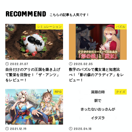
RECOMMEND
シミュレーション
パズル
2022.01.07
2020.02.05
自分だけのアリの王国を築き上げ
数字のパズルで魔女達と知恵比
て繁栄を目指せ！「ザ・アンツ」
べ！「影の森のアラディア」をレ
をレビュー！
ビュー！
RPG
クイズ
2021.12.19
2020.04.18