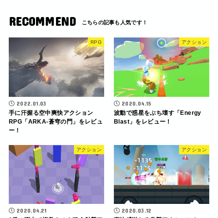
RECOMMEND
RPG
アクション
2022.01.03
2020.04.15
手に汗握る空中爽快アクション
波動で惑星をぶち壊す「Energy
RPG「ARKA-蒼穹の門」をレビュ
Blast」をレビュー！
ー！
アクション
アクション
2020.04.21
2020.03.12