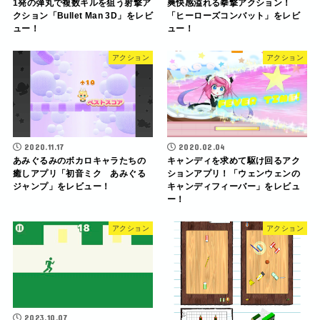
1発の弾丸で複数キルを狙う射撃ア
爽快感溢れる拳撃アクション！
クション「Bullet Man 3D」をレビ
「ヒーローズコンバット」をレビ
ュー！
ュー！
アクション
アクション
2020.11.17
2020.02.04
あみぐるみのボカロキャラたちの
キャンディを求めて駆け回るアク
癒しアプリ「初音ミク あみぐる
ションアプリ！「ウェンウェンの
ジャンプ」をレビュー！
キャンディフィーバー」をレビュ
ー！
アクション
アクション
2023.10.07