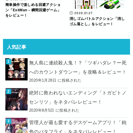
簡単操作で楽しめる回避アクショ
ン「ExitMan – 瞬間回避ゲーム」
2020.01.27
をレビュー！
消しゴムバトルアクション「消し
ゴム落とし」をレビュー！
人気記事
無人島に連続殺人鬼！？「ツギハダレ？ー死
へのカウントダウンー」を攻略＆レビュー！
2020年1月28日 に投稿された
絶対に救われないエンディング「トガビトノ
センリツ」をネタバレレビュー！
2020年8月5日 に投稿された
管理人が最も愛するデスゲームアプリ！「鈍
色のバタフライ」をネタバレレビュー！