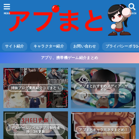
MENU
SEARCH
サイト紹介
キャラクター紹介
お問い合わせ
プライバシーポリ
アプリ、携帯機ゲーム紹介まとめ
アプまとおすすめメディア・サ
姉妹ブログ漫画紹介コミまと！
イト
デスゲームノベルアプリ制作進
アプまとキャラ元ネタまとめ！
捗 3/6更新