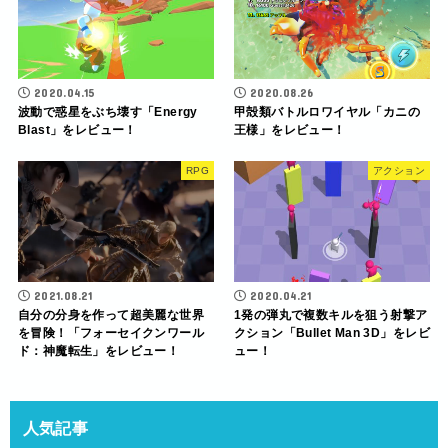
2020.04.15
2020.08.26
波動で惑星をぶち壊す「Energy
甲殻類バトルロワイヤル「カニの
Blast」をレビュー！
王様」をレビュー！
RPG
アクション
2021.08.21
2020.04.21
自分の分身を作って超美麗な世界
1発の弾丸で複数キルを狙う射撃ア
を冒険！「フォーセイクンワール
クション「Bullet Man 3D」をレビ
ド：神魔転生」をレビュー！
ュー！
人気記事