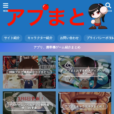
MENU
SEARCH
サイト紹介
キャラクター紹介
お問い合わせ
プライバシーポリ
アプリ、携帯機ゲーム紹介まとめ
アプまとおすすめメディア・サ
姉妹ブログ漫画紹介コミまと！
イト
デスゲームノベルアプリ制作進
アプまとキャラ元ネタまとめ！
捗 3/6更新