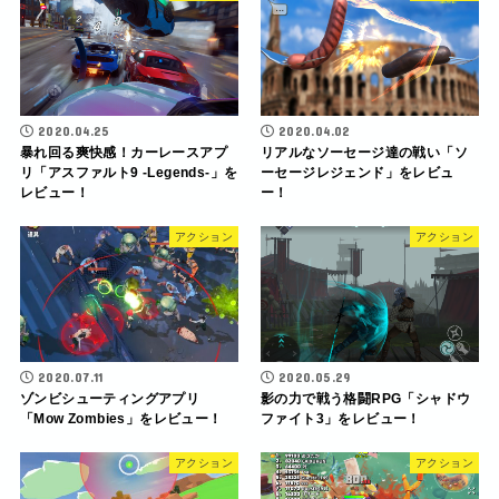
2020.04.25
2020.04.02
暴れ回る爽快感！カーレースアプ
リアルなソーセージ達の戦い「ソ
リ「アスファルト9 -Legends-」を
ーセージレジェンド」をレビュ
レビュー！
ー！
アクション
アクション
2020.07.11
2020.05.29
ゾンビシューティングアプリ
影の力で戦う格闘RPG「シャドウ
「Mow Zombies」をレビュー！
ファイト3」をレビュー！
アクション
アクション