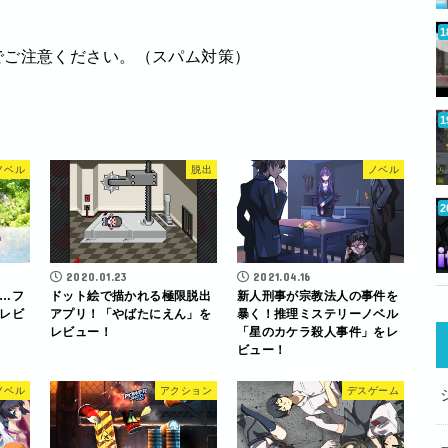
でご注意ください。（スパム対策）
ノベル
脱出
ノベル
2020.01.23
2021.04.16
…フ
ドット絵で描かれる極限脱出
新人刑事が宗教法人の事件を
レビ
アプリ！「やばたにえん」を
暴く！推理ミステリーノベル
レビュー！
「星のカケラ殺人事件」をレ
ビュー！
ノベル
アクション
デスゲーム