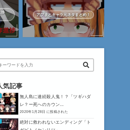
作進捗
アプまとキャラ元ネタまとめ！
hen autocomplete results are available use up and down arrows to 
人気記事
無人島に連続殺人鬼！？「ツギハダ
レ？ー死へのカウン...
2020年1月28日 に投稿された
絶対に救われないエンディング「ト
ガビトノセンリツ」...