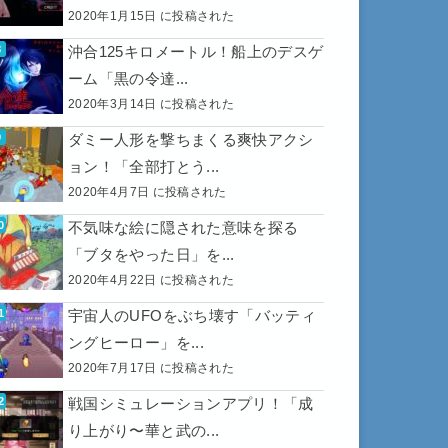
2020年1月15日 に投稿された
沖合125キロメートル！船上のデスゲ
ーム「黒の令達...
2020年3月14日 に投稿された
ダミー人形を撃ちまくる爽快アクシ
ョン！「全部打とう...
2020年4月7日 に投稿された
不気味な絵に隠された意味を探る
「ブタをやった日」を...
2020年4月22日 に投稿された
宇宙人のUFOをぶち壊す「バッティ
ングヒーロー」を...
2020年7月17日 に投稿された
戦国シミュレーションアプリ！「成
り上がり〜華と武の...