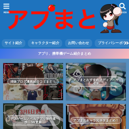
MENU
SEARCH
サイト紹介
キャラクター紹介
お問い合わせ
プライバシーポリ
アプリ、携帯機ゲーム紹介まとめ
アプまとおすすめメディア・サ
姉妹ブログ漫画紹介コミまと！
イト
デスゲームノベルアプリ制作進
アプまとキャラ元ネタまとめ！
捗 3/6更新