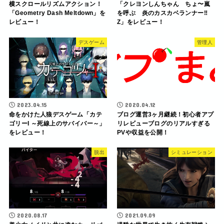
横スクロールリズムアクション！
「クレヨンしんちゃん ちょ〜嵐
「Geometry Dash Meltdown」を
を呼ぶ 炎のカスカベランナー‼︎
レビュー！
Z」をレビュー！
デスゲーム
管理人
2023.04.15
2020.04.12
命をかけた人狼デスゲーム「カテ
ブログ運営3ヶ月継続！初心者アプ
ゴリーI ～死線上のサバイバー～」
リレビューブログのリアルすぎる
をレビュー！
PVや収益を公開！
脱出
シミュレーション
2020.08.17
2021.09.09