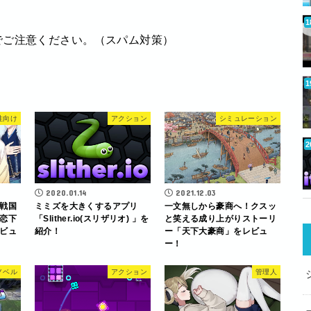
でご注意ください。（スパム対策）
性向け
アクション
シミュレーション
2020.01.14
2021.12.03
戦国
ミミズを大きくするアプリ
一文無しから豪商へ！クスッ
恋下
「Slither.io(スリザリオ) 」を
と笑える成り上がりストーリ
ビュ
紹介！
ー「天下大豪商」をレビュ
ー！
ノベル
アクション
管理人