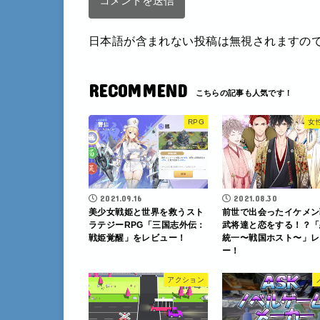
日本語が含まれない投稿は無視されますの
RECOMMEND
RPG
女
2021.09.16
2021.08.30
美少女戦姫と世界を救うスト
前世で出会ったイケメン
ラテジーRPG「三国志外伝：
武将達と恋をする！？「
戦姫覚醒」をレビュー！
統一〜戦国ホスト〜」レ
ー！
アクション