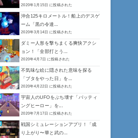
2020年1月15日 に投稿された
沖合125キロメートル！船上のデスゲ
ーム「黒の令達...
2020年3月14日 に投稿された
ダミー人形を撃ちまくる爽快アクシ
ョン！「全部打とう...
2020年4月7日 に投稿された
不気味な絵に隠された意味を探る
「ブタをやった日」を...
2020年4月22日 に投稿された
宇宙人のUFOをぶち壊す「バッティ
ングヒーロー」を...
2020年7月17日 に投稿された
戦国シミュレーションアプリ！「成
り上がり〜華と武の...