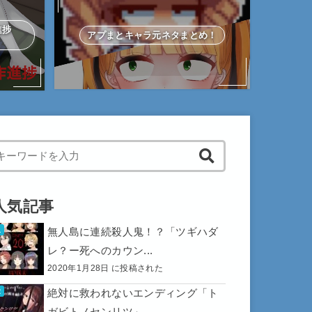
作進捗
アプまとキャラ元ネタまとめ！
hen autocomplete results are available use up and down arrows to 
人気記事
無人島に連続殺人鬼！？「ツギハダ
レ？ー死へのカウン...
2020年1月28日 に投稿された
絶対に救われないエンディング「ト
ガビトノセンリツ」...