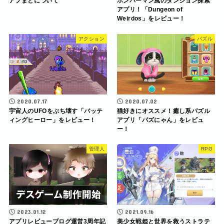
アプまとについて
ボンバーマン風のダンジョン探索
アプリ！「Dungeon of
Weirdos」をレビュー！
アクション
パズル
2020.07.17
2020.07.02
宇宙人のUFOをぶち壊す「バッテ
猫好きにオススメ！癒し系パズル
ィングヒーロー」をレビュー！
アプリ「パズにゃん」をレビュ
ー！
管理人
RPG
2023.01.12
2021.09.16
アプリレビューブログ運営3周年記
美少女戦姫と世界を救うストラテ