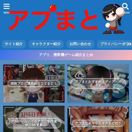
MENU
SEARCH
サイト紹介
キャラクター紹介
お問い合わせ
プライバシーポリ
アプリ、携帯機ゲーム紹介まとめ
アプまとおすすめメディア・サ
姉妹ブログ漫画紹介コミまと！
イト
デスゲームノベルアプリ制作進
アプまとキャラ元ネタまとめ！
捗 3/6更新