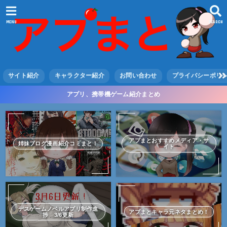
MENU
SEARCH
サイト紹介
キャラクター紹介
お問い合わせ
プライバシーポリ
アプリ、携帯機ゲーム紹介まとめ
アプまとおすすめメディア・サ
姉妹ブログ漫画紹介コミまと！
イト
デスゲームノベルアプリ制作進
アプまとキャラ元ネタまとめ！
捗 3/6更新