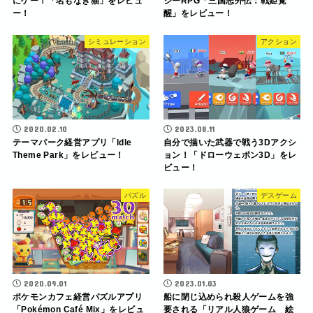
にゲー！「名もなき猫」をレビュ
ジーRPG「三国志外伝：戦姫覚
ー！
醒」をレビュー！
シミュレーション
アクション
2020.02.10
2023.08.11
テーマパーク経営アプリ「ldle
自分で描いた武器で戦う3Dアクシ
Theme Park」をレビュー！
ョン！「ドローウェポン3D」をレ
ビュー！
パズル
デスゲーム
2020.09.01
2023.01.03
ポケモンカフェ経営パズルアプリ
船に閉じ込められ殺人ゲームを強
「Pokémon Café Mix」をレビュ
要される「リアル人狼ゲーム 絵