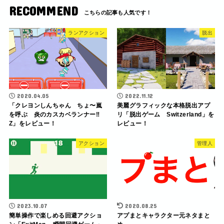
RECOMMEND
ランアクション
脱出
2020.04.05
2022.11.12
「クレヨンしんちゃん ちょ〜嵐
美麗グラフィックな本格脱出アプ
を呼ぶ 炎のカスカベランナー‼︎
リ「脱出ゲーム Switzerland」を
Z」をレビュー！
レビュー！
アクション
管理人
2023.10.07
2020.08.25
簡単操作で楽しめる回避アクショ
アプまとキャラクター元ネタまと