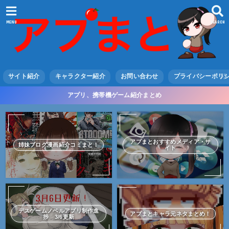
MENU
SEARCH
サイト紹介
キャラクター紹介
お問い合わせ
プライバシーポリ
アプリ、携帯機ゲーム紹介まとめ
アプまとおすすめメディア・サ
姉妹ブログ漫画紹介コミまと！
イト
デスゲームノベルアプリ制作進
アプまとキャラ元ネタまとめ！
捗 3/6更新