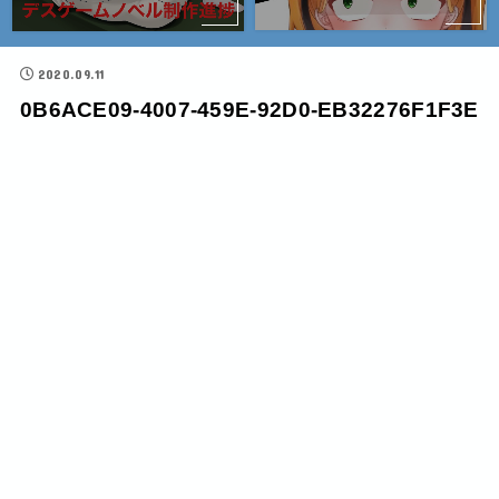
2020.09.11
0B6ACE09-4007-459E-92D0-EB32276F1F3E