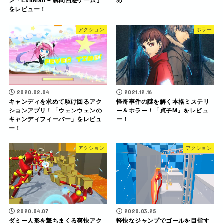
ン「ExitMan – 瞬間回避ゲーム」
め
をレビュー！
アクション
ホラー
2020.02.04
2021.12.16
キャンディを求めて駆け回るアク
怪奇事件の謎を解く本格ミステリ
ションアプリ！「ウェンウェンの
ー＆ホラー！「貞子M」をレビュ
キャンディフィーバー」をレビュ
ー！
ー！
アクション
アクション
2020.04.07
2020.03.25
ダミー人形を撃ちまくる爽快アク
軽快なジャンプでゴールを目指す