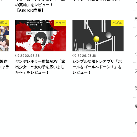
の英雄」をレビュー！
【Android専用】
管理人
ホラー
パズル
2022.08.28
2020.03.18
製作
ヤンデレホラー監禁ADV「家
シンプルな脳トレアプリ「ボ
キャラ
出少女 〜女の子を広いまし
ールをゴールへドーン！」を
た〜」をレビュー！
レビュー！