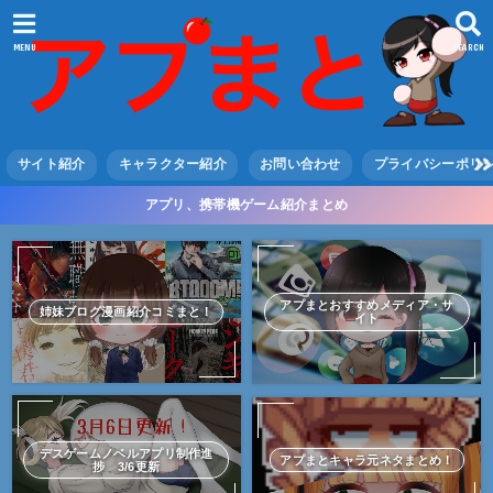
MENU
SEARCH
サイト紹介
キャラクター紹介
お問い合わせ
プライバシーポリ
アプリ、携帯機ゲーム紹介まとめ
アプまとおすすめメディア・サ
姉妹ブログ漫画紹介コミまと！
イト
デスゲームノベルアプリ制作進
アプまとキャラ元ネタまとめ！
捗 3/6更新