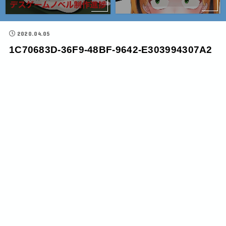
2020.04.05
1C70683D-36F9-48BF-9642-E303994307A2