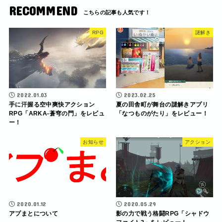
RECOMMEND
RPG
謎解き
2022.01.03
2023.02.25
手に汗握る空中爽快アクション
夏の田舎町が舞台の謎解きアプリ
RPG「ARKA-蒼穹の門」をレビュ
「なつものがたり」をレビュー！
ー！
お知らせ
アクション
2020.01.12
2020.05.29
アプまとについて
影の力で戦う格闘RPG「シャドウ