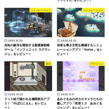
ファイト3」をレビュー！
シミュレーション
シミュレーション
2021.12.30
2020.02.23
未知の銀河を開拓する新感覚戦略
信者を導き文明を構築するシミュ
ゲーム「インフィニット ラグラン
レーションアプリ「Godus」をレ
ジュ」をレビュー！
ビュー！
脱出
アクション
2020.01.23
2020.11.17
ドット絵で描かれる極限脱出アプ
あみぐるみのボカロキャラたちの
リ！「やばたにえん」をレビュ
癒しアプリ「初音ミク あみぐる
ー！
ジャンプ」をレビュー！