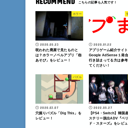
RECOMMEND
ホラー
2020.05.23
2020.01.22
呪われた廃屋で見たものと
アプリゲーム紹介サイト
は？ホラーノベルアプリ「怨
Google AdSense１
あそび」をレビュー！
行き詰まってる方は参考
てください！
パズル
2020.03.07
2022.05.27
穴掘りパズル「Dig This」を
【PS4・Switch】韓国
レビュー！
ステリー脱出ADV『ベ
ド・スターズ』をレビュ