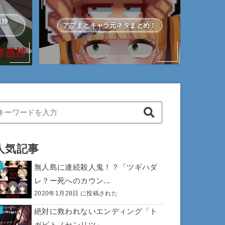
作進捗
アプまとキャラ元ネタまとめ！
hen autocomplete results are available use up and down arrows to 
人気記事
無人島に連続殺人鬼！？「ツギハダ
レ？ー死へのカウン...
2020年1月28日 に投稿された
絶対に救われないエンディング「ト
ガビトノセンリツ」...