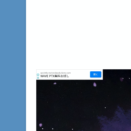
動
画
プ
レ
ー
ヤ
ー