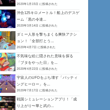
2020年1月15日 に投稿された
沖合125キロメートル！船上のデスゲ
ーム「黒の令達...
2020年3月14日 に投稿された
ダミー人形を撃ちまくる爽快アクシ
ョン！「全部打とう...
2020年4月7日 に投稿された
不気味な絵に隠された意味を探る
「ブタをやった日」を...
2020年4月22日 に投稿された
宇宙人のUFOをぶち壊す「バッティ
ングヒーロー」を...
2020年7月17日 に投稿された
戦国シミュレーションアプリ！「成
り上がり〜華と武の...