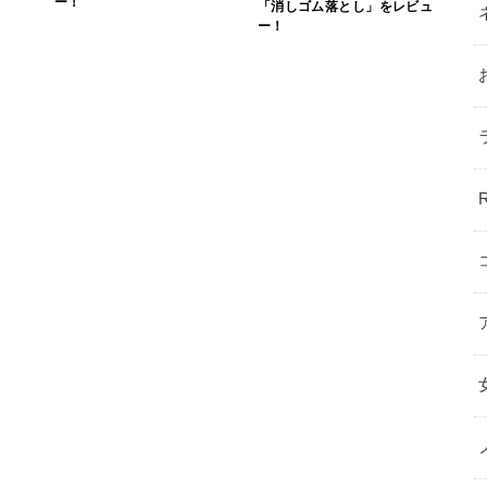
ー！
「消しゴム落とし」をレビュ
ー！