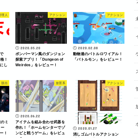
管理人
アクション
アクション
2020.05.20
2020.02.08
で
ボンバーマン風のダンジョン
動物達のバトルロワイアル！
発合格！
探索アプリ！「Dungeon of
「バトルモン」をレビュー！
にし
Weirdos」をレビュー！
脱出
放置系
アクション
2020.06.22
産のミ
アイテムを組み合わせ武器を
リー
作れ！「ホームセンターでゾ
2020.01.27
ー！
ンビと戦うゲーム」をレビュ
消しゴムバトルアクション