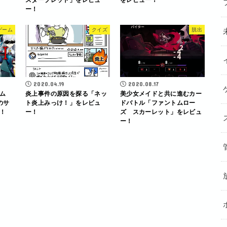
スターブレット」をレビュ
をレビュー！
ー！
ゲーム
クイズ
脱出
2020.04.19
2020.08.17
ム
炎上事件の原因を探る「ネッ
美少女メイドと共に進むカー
のサ
ト炎上みっけ！」をレビュ
ドバトル「ファントムロー
！
ー！
ズ スカーレット」をレビュ
ー！