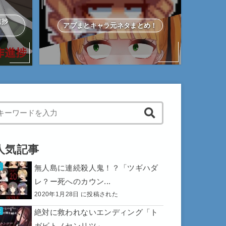
作進捗
アプまとキャラ元ネタまとめ！
hen autocomplete results are available use up and down arrows to 
人気記事
無人島に連続殺人鬼！？「ツギハダ
レ？ー死へのカウン...
2020年1月28日 に投稿された
絶対に救われないエンディング「ト
ガビトノセンリツ」...