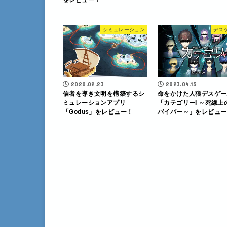
をレビュー！
シミュレーション
デス
2020.02.23
2023.04.15
信者を導き文明を構築するシ
命をかけた人狼デスゲー
ミュレーションアプリ
「カテゴリーI ～死線上
「Godus」をレビュー！
バイバー～」をレビュー