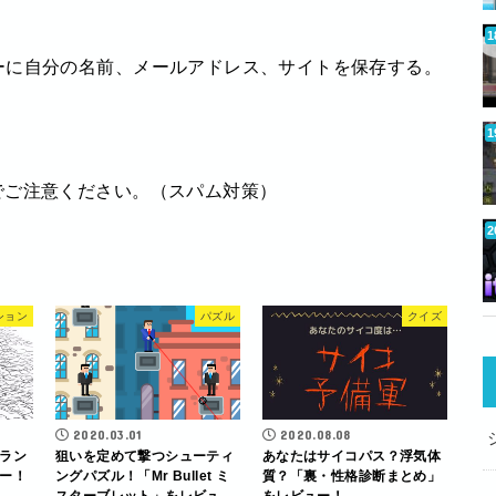
ーに自分の名前、メールアドレス、サイトを保存する。
でご注意ください。（スパム対策）
ション
パズル
クイズ
2020.03.01
2020.08.08
ラン
狙いを定めて撃つシューティ
あなたはサイコパス？浮気体
ー！
ングパズル！「Mr Bullet ミ
質？「裏・性格診断まとめ」