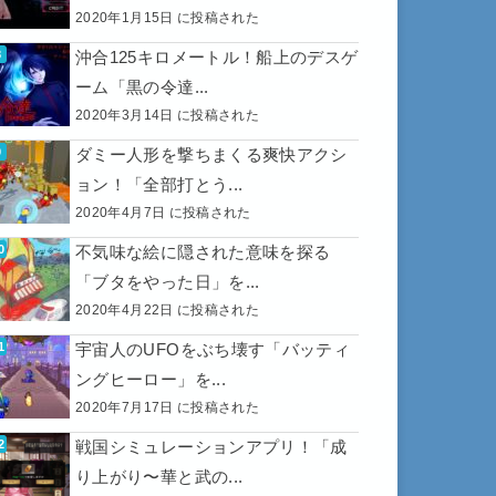
2020年1月15日 に投稿された
沖合125キロメートル！船上のデスゲ
ーム「黒の令達...
2020年3月14日 に投稿された
ダミー人形を撃ちまくる爽快アクシ
ョン！「全部打とう...
2020年4月7日 に投稿された
不気味な絵に隠された意味を探る
「ブタをやった日」を...
2020年4月22日 に投稿された
宇宙人のUFOをぶち壊す「バッティ
ングヒーロー」を...
2020年7月17日 に投稿された
戦国シミュレーションアプリ！「成
り上がり〜華と武の...