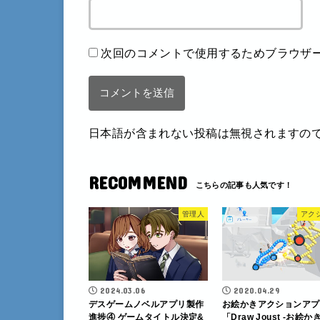
次回のコメントで使用するためブラウザ
日本語が含まれない投稿は無視されますの
RECOMMEND
管理人
アク
2024.03.06
2020.04.29
デスゲームノベルアプリ製作
お絵かきアクションアプ
進捗④ ゲームタイトル決定&
「Draw Joust -お絵か