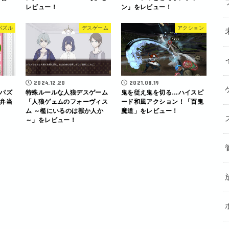
レビュー！
ン」をレビュー！
パズル
デスゲーム
アクション
2024.12.20
2021.08.19
パズ
特殊ルールな人狼デスゲーム
鬼を従え鬼を切る…ハイスピ
弁当
「人狼ゲェムのフォーヴィス
ード和風アクション！「百鬼
ム ～檻にいるのは獣か人か
魔道」をレビュー！
～」をレビュー！