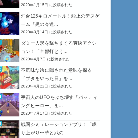
2020年1月15日 に投稿された
沖合125キロメートル！船上のデスゲ
ーム「黒の令達...
2020年3月14日 に投稿された
ダミー人形を撃ちまくる爽快アクシ
ョン！「全部打とう...
2020年4月7日 に投稿された
不気味な絵に隠された意味を探る
「ブタをやった日」を...
2020年4月22日 に投稿された
宇宙人のUFOをぶち壊す「バッティ
ングヒーロー」を...
2020年7月17日 に投稿された
戦国シミュレーションアプリ！「成
り上がり〜華と武の...