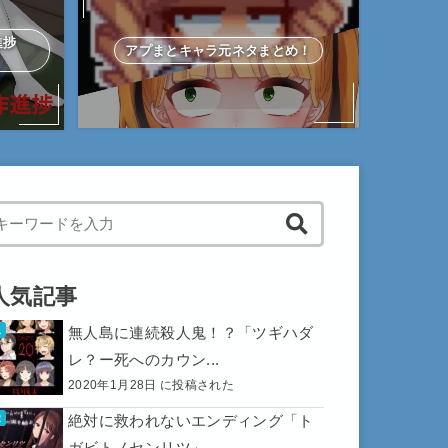
作進捗
アプまとキャラ元ネタまとめ！
hen autocomplete results are available use up and down arrows to 
人気記事
無人島に連続殺人鬼！？「ツギハダ
レ？ー死へのカウン...
2020年1月28日 に投稿された
絶対に救われないエンディング「ト
ガビトノセンリツ」...