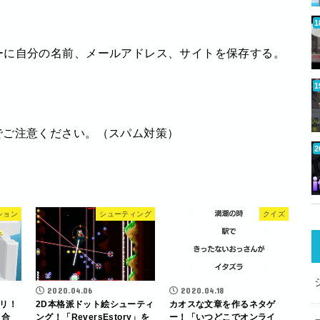
ーに自分の名前、メールアドレス、サイトを保存する。
でご注意ください。（スパム対策）
ション
シューティング
クイズ
2020.04.06
2020.04.18
リ！
2D本格派ドット絵シューティ
カオスな文章を作るネタゲ
き合
ング！「ReversEstory」を
ー！「いつどこでオンライ