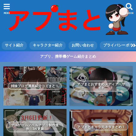
MENU
SEARCH
サイト紹介
キャラクター紹介
お問い合わせ
プライバシーポリ
アプリ、携帯機ゲーム紹介まとめ
アプまとおすすめメディア・サ
姉妹ブログ漫画紹介コミまと！
イト
デスゲームノベルアプリ制作進
アプまとキャラ元ネタまとめ！
捗 3/6更新