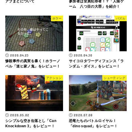
アプまとについて
参加者は全員犯罪者！？「人狼ゲ
ーム 八つ目の大罪」を紹介！
ホラー
パズル
2020.04.23
2020.04.30
惨殺事件の真実を暴く！ホラーノ
サイコロタワーディフェンス「ラ
ベル「迷ヒ家ノ鬼」をレビュー！
ンダム・ダイス」をレビュー！
アクション
シューティング
2020.05.02
2020.07.08
シンプルな空き缶落とし「Can
恐竜たちのバトルロイヤル！
Knockdown 3」をレビュー！
「dino squad」をレビュー！