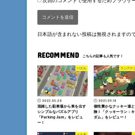
次回のコメントで使用するためブラウザ
日本語が含まれない投稿は無視されますの
RECOMMEND
パズル
ランアク
2023.05.28
2021.09.18
混雑した駐車場から車を出す
個性豊かなクッキー達と
シンプルなパズルアプリ
険！「クッキーラン：キ
「Parking Jam」をレビュ
ダム」をレビュー！
ー！
ネタ系