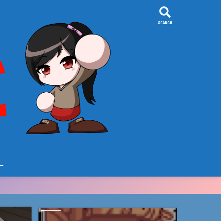
SEARCH
ー