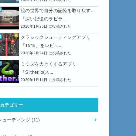
絵の世界で自分の記憶を取り戻す…
「深い記憶のラビラ...
2020年1月26日 に投稿された
クラシックシューティングアプリ
「1945」をレビュ...
2020年2月24日 に投稿された
ミミズを大きくするアプリ
「Slither.io(ス...
2020年1月14日 に投稿された
カテゴリー
シューティング
(11)