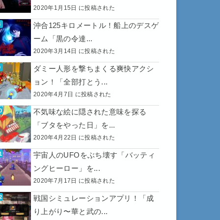
2020年1月15日 に投稿された
沖合125キロメートル！船上のデスゲ
ーム「黒の令達...
2020年3月14日 に投稿された
ダミー人形を撃ちまくる爽快アクシ
ョン！「全部打とう...
2020年4月7日 に投稿された
不気味な絵に隠された意味を探る
「ブタをやった日」を...
2020年4月22日 に投稿された
宇宙人のUFOをぶち壊す「バッティ
ングヒーロー」を...
2020年7月17日 に投稿された
戦国シミュレーションアプリ！「成
り上がり〜華と武の...