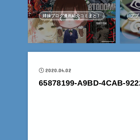
姉妹ブログ漫画紹介コミまと！
アプ
2020.04.02
65878199-A9BD-4CAB-92