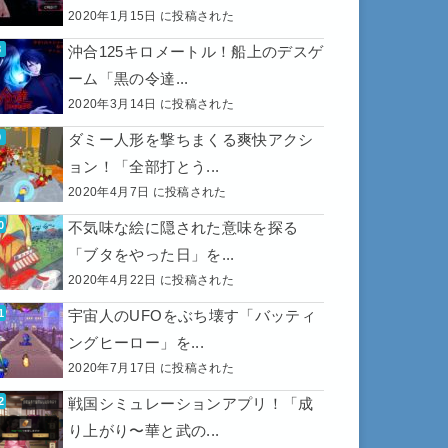
2020年1月15日 に投稿された
沖合125キロメートル！船上のデスゲ
ーム「黒の令達...
2020年3月14日 に投稿された
ダミー人形を撃ちまくる爽快アクシ
ョン！「全部打とう...
2020年4月7日 に投稿された
不気味な絵に隠された意味を探る
「ブタをやった日」を...
2020年4月22日 に投稿された
宇宙人のUFOをぶち壊す「バッティ
ングヒーロー」を...
2020年7月17日 に投稿された
戦国シミュレーションアプリ！「成
り上がり〜華と武の...