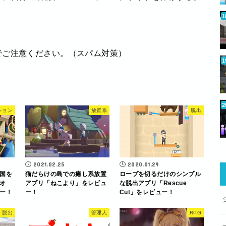
でご注意ください。（スパム対策）
ション
放置系
脱出
2021.02.25
2020.01.29
国を
猫だらけの島での癒し系放置
ロープを切るだけのシンプル
オ
アプリ「ねこより」をレビュ
な脱出アプリ「Rescue
ー！
ー！
Cut」をレビュー！
脱出
管理人
RPG