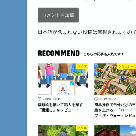
日本語が含まれない投稿は無視されますの
RECOMMEND
クイズ
シミュレー
2020.08.11
2021.10.31
似顔絵を描いて犯人を探す
簡単操作で自分だけの王
「面通し」をレビュー！
築き上げろ！「ロード・
ブ・ザ・ウォー」レビュ
ノベル