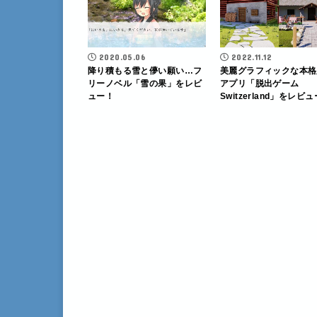
2020.05.06
2022.11.12
降り積もる雪と儚い願い…フ
美麗グラフィックな本格
リーノベル「雪の果」をレビ
アプリ「脱出ゲーム
ュー！
Switzerland」をレビ