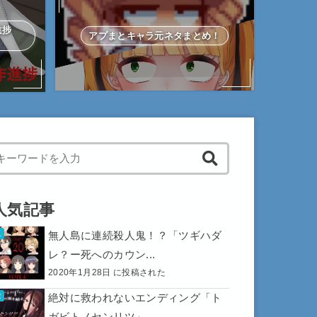
作進捗
アプまとキャラ元ネタまとめ！
hen autocomplete results are available use up and down arrows to 
人気記事
無人島に連続殺人鬼！？「ツギハダ
レ？ー死へのカウン...
2020年1月28日 に投稿された
絶対に救われないエンディング「ト
ガビトノセンリツ」...