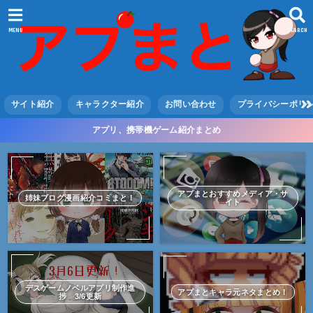
MENU
SEARCH
サイト紹介
キャラクター紹介
お問い合わせ
プライバシーポリ
アプリ、携帯機ゲーム紹介まとめ
アプまとおすすめメディア・サ
姉妹ブログ漫画紹介コミまと！
イト
デスゲームノベルアプリ制作進
アプまとキャラ元ネタまとめ！
捗 3/6更新