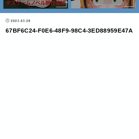
2023.03.28
67BF6C24-F0E6-48F9-98C4-3ED88959E47A