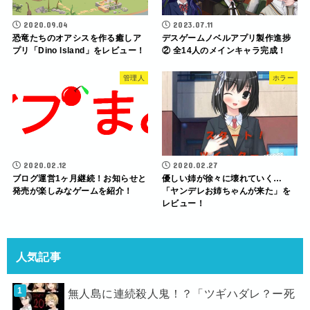
2020.09.04
2023.07.11
恐竜たちのオアシスを作る癒しア
デスゲームノベルアプリ製作進捗
プリ「Dino lsland」をレビュー！
② 全14人のメインキャラ完成！
管理人
ホラー
2020.02.12
2020.02.27
ブログ運営1ヶ月継続！お知らせと
優しい姉が徐々に壊れていく…
発売が楽しみなゲームを紹介！
「ヤンデレお姉ちゃんが来た」を
レビュー！
人気記事
無人島に連続殺人鬼！？「ツギハダレ？ー死