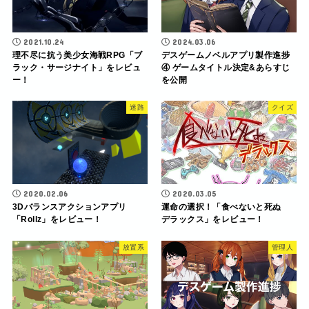
2021.10.24
2024.03.06
理不尽に抗う美少女海戦RPG「ブ
デスゲームノベルアプリ製作進捗
ラック・サージナイト」をレビュ
④ ゲームタイトル決定&あらすじ
ー！
を公開
迷路
クイズ
2020.02.06
2020.03.05
3Dバランスアクションアプリ
運命の選択！「食べないと死ぬ
「Rollz」をレビュー！
デラックス」をレビュー！
放置系
管理人