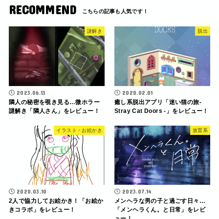
RECOMMEND
謎解き
脱出
2023.06.13
2020.02.01
隣人の秘密を覗き見る…微ホラー
癒し系脱出アプリ「迷い猫の旅-
謎解き「隣人さん」をレビュー！
Stray Cat Doors -」をレビュー！
イラスト・お絵かき
放置系
2020.03.10
2023.07.14
2人で協力してお絵かき！「お絵か
メンヘラな男の子と過ごす日々…
きコラボ」をレビュー！
「メンヘラくん。と日常」をレビ
ュー！