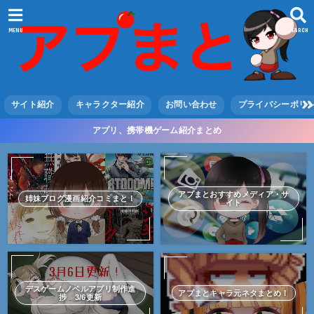
MENU
SEARCH
サイト紹介
キャラクター紹介
お問い合わせ
プライバシーポリ
アプリ、携帯機ゲーム紹介まとめ
アプまとおすすめメディア・サ
姉妹ブログ漫画紹介コミまと！
イト
デスゲームノベルアプリ制作進
アプまとキャラ元ネタまとめ！
捗 3/6更新