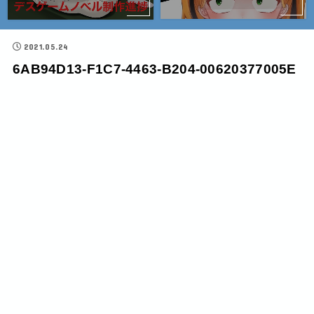
2021.05.24
6AB94D13-F1C7-4463-B204-00620377005E