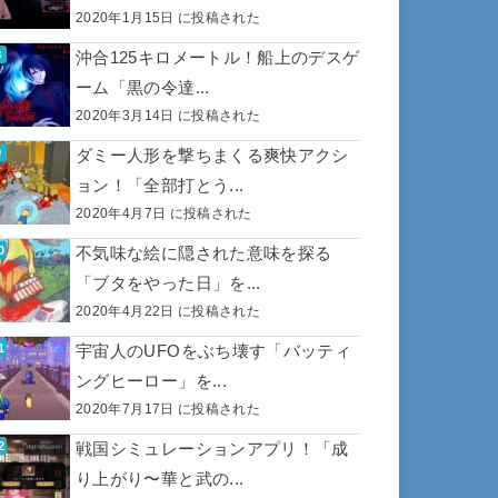
2020年1月15日 に投稿された
沖合125キロメートル！船上のデスゲ
ーム「黒の令達...
2020年3月14日 に投稿された
ダミー人形を撃ちまくる爽快アクシ
ョン！「全部打とう...
2020年4月7日 に投稿された
不気味な絵に隠された意味を探る
「ブタをやった日」を...
2020年4月22日 に投稿された
宇宙人のUFOをぶち壊す「バッティ
ングヒーロー」を...
2020年7月17日 に投稿された
戦国シミュレーションアプリ！「成
り上がり〜華と武の...