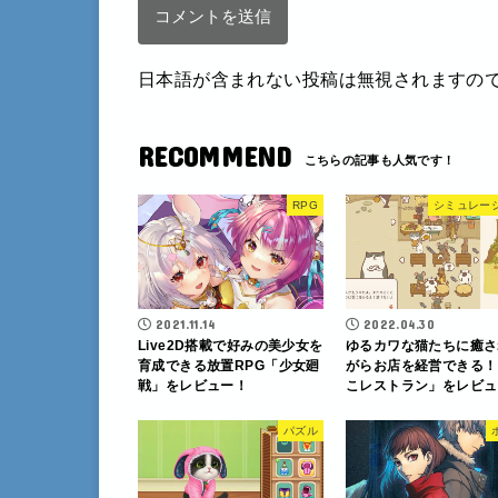
日本語が含まれない投稿は無視されますの
RECOMMEND
RPG
シミュレー
2021.11.14
2022.04.30
Live2D搭載で好みの美少女を
ゆるカワな猫たちに癒さ
育成できる放置RPG「少女廻
がらお店を経営できる！
戦」をレビュー！
こレストラン」をレビュ
パズル