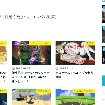
でご注意ください。（スパム対策）
ション
シミュレーション
管理人
2020.04.28
2023.01.12
れな
個性的な虫たちとのタワーデ
デスゲームノベルアプリ制作
「ね
ィフェンス「Eri’s Forest」
進捗
ー！
をレビュー！
ホラー
アクション
シミュレーション