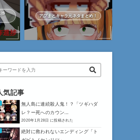
作進捗
アプまとキャラ元ネタまとめ！
hen autocomplete results are available use up and down arrows to 
人気記事
無人島に連続殺人鬼！？「ツギハダ
レ？ー死へのカウン...
2020年1月28日 に投稿された
絶対に救われないエンディング「ト
ガビトノセンリツ」...