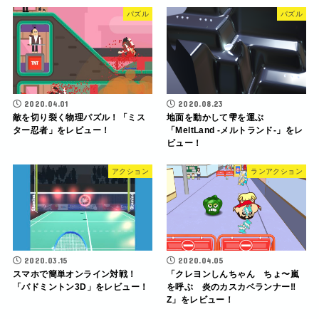
パズル
パズル
2020.04.01
2020.08.23
敵を切り裂く物理パズル！「ミス
地面を動かして雫を運ぶ
ター忍者」をレビュー！
「MeltLand -メルトランド-」をレ
ビュー！
アクション
ランアクション
2020.03.15
2020.04.05
スマホで簡単オンライン対戦！
「クレヨンしんちゃん ちょ〜嵐
「バドミントン3D」をレビュー！
を呼ぶ 炎のカスカベランナー‼︎
Z」をレビュー！