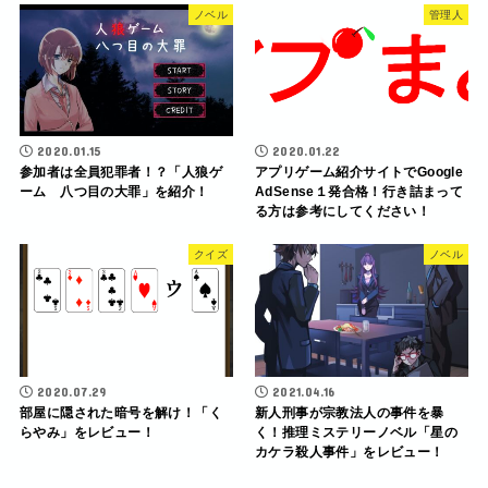
ノベル
管理人
2020.01.15
2020.01.22
参加者は全員犯罪者！？「人狼ゲ
アプリゲーム紹介サイトでGoogle
ーム 八つ目の大罪」を紹介！
AdSense１発合格！行き詰まって
る方は参考にしてください！
クイズ
ノベル
2020.07.29
2021.04.16
部屋に隠された暗号を解け！「く
新人刑事が宗教法人の事件を暴
らやみ」をレビュー！
く！推理ミステリーノベル「星の
カケラ殺人事件」をレビュー！