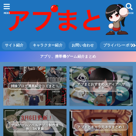
MENU
SEARCH
サイト紹介
キャラクター紹介
お問い合わせ
プライバシーポリ
アプリ、携帯機ゲーム紹介まとめ
アプまとおすすめメディア・サ
姉妹ブログ漫画紹介コミまと！
イト
デスゲームノベルアプリ制作進
アプまとキャラ元ネタまとめ！
捗 3/6更新