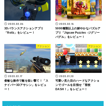
2020.02.06
2020.02.16
3Dバランスアクションアプリ
5000種類以上の鮮やかなパズルア
「Rollz」をレビュー！
プリ「Jigsaw Puzzles -ジグソー
パグル」をレビュー！
アクション
アクション
2020.03.17
2020.01.30
俊敏な操作で敵を狙い撃て！「ス
可愛い見た目のハードなアクショ
ナイパー3Dアサシン」をレビュ
ンでゴールを目指せ「登校
ー！
DASH！」をレビュー！