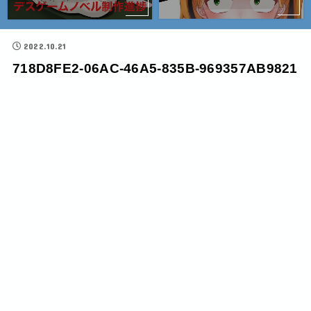
2022.10.21
718D8FE2-06AC-46A5-835B-969357AB9821