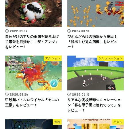
2022.01.07
2024.08.10
自分だけのアリの王国を築き上げ
ぴえんだらけの病院から脱出！
て繁栄を目指せ！「ザ・アンツ」
「脱出！ぴえん病棟」をレビュ
をレビュー！
ー！
アクション
シミュレーション
2020.08.26
2020.06.16
甲殻類バトルロワイヤル「カニの
リアルな高校野球シミュレーショ
王様」をレビュー！
ン「私を甲子園に連れてって」を
レビュー！
迷路
パズル