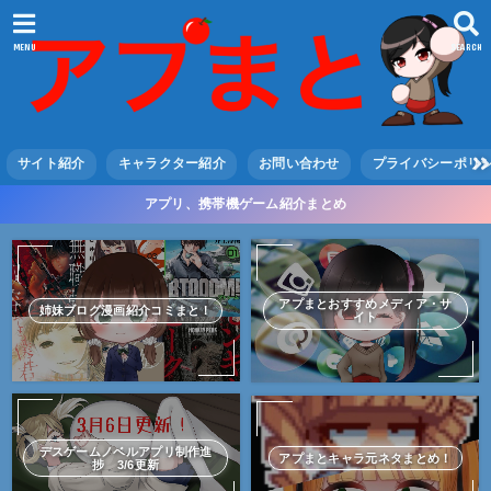
MENU
SEARCH
サイト紹介
キャラクター紹介
お問い合わせ
プライバシーポリ
アプリ、携帯機ゲーム紹介まとめ
アプまとおすすめメディア・サ
姉妹ブログ漫画紹介コミまと！
イト
デスゲームノベルアプリ制作進
アプまとキャラ元ネタまとめ！
捗 3/6更新