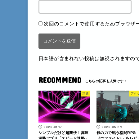
次回のコメントで使用するためブラウザ
日本語が含まれない投稿は無視されますの
RECOMMEND
迷路
アク
2020.01.17
2020.05.29
シンプルだけど超爽快！高速
影の力で戦う格闘RPG
迷路アプリ「スピード迷路」
ドウファイト3」をレビ