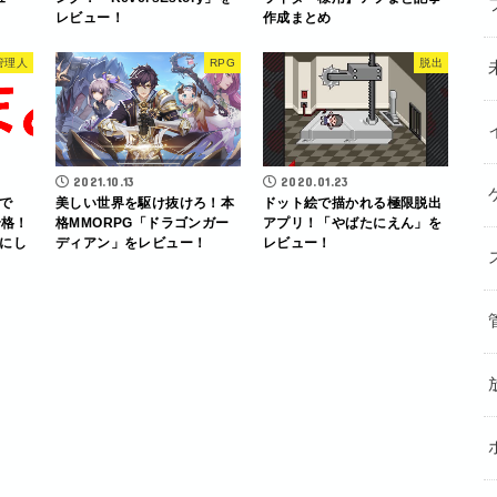
レビュー！
作成まとめ
管理人
RPG
脱出
2021.10.13
2020.01.23
で
美しい世界を駆け抜けろ！本
ドット絵で描かれる極限脱出
発合格！
格MMORPG「ドラゴンガー
アプリ！「やばたにえん」を
にし
ディアン」をレビュー！
レビュー！