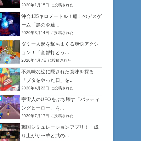
2020年1月15日 に投稿された
沖合125キロメートル！船上のデスゲ
ーム「黒の令達...
2020年3月14日 に投稿された
ダミー人形を撃ちまくる爽快アクシ
ョン！「全部打とう...
2020年4月7日 に投稿された
不気味な絵に隠された意味を探る
「ブタをやった日」を...
2020年4月22日 に投稿された
宇宙人のUFOをぶち壊す「バッティ
ングヒーロー」を...
2020年7月17日 に投稿された
戦国シミュレーションアプリ！「成
り上がり〜華と武の...