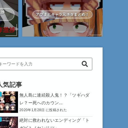
作進捗
アプまとキャラ元ネタまとめ！
hen autocomplete results are available use up and down arrows to 
人気記事
無人島に連続殺人鬼！？「ツギハダ
レ？ー死へのカウン...
2020年1月28日 に投稿された
絶対に救われないエンディング「ト
ガビトノセンリツ」...