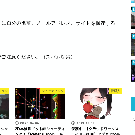
ーに自分の名前、メールアドレス、サイトを保存する。
でご注意ください。（スパム対策）
ション
シューティング
管理人
2020.04.06
2021.08.08
「シャ
2D本格派ドット絵シューティ
保護中: 【クラウドワークス
ュ
ング！「ReversEstory」を
ライター様用】アプまと記事