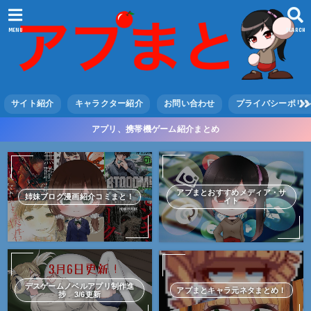
MENU
SEARCH
サイト紹介
キャラクター紹介
お問い合わせ
プライバシーポリ
アプリ、携帯機ゲーム紹介まとめ
アプまとおすすめメディア・サ
姉妹ブログ漫画紹介コミまと！
イト
デスゲームノベルアプリ制作進
アプまとキャラ元ネタまとめ！
捗 3/6更新