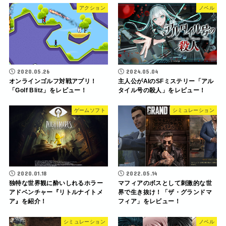
アクション
ノベル
2020.05.26
2024.05.04
オンラインゴルフ対戦アプリ！
主人公がAIのSFミステリー「アル
「Golf Blitz」をレビュー！
タイル号の殺人」をレビュー！
ゲームソフト
シミュレーション
2020.01.18
2022.05.14
独特な世界観に酔いしれるホラー
マフィアのボスとして刺激的な世
アドベンチャー『リトルナイトメ
界で生き抜け！「ザ・グランドマ
ア』を紹介！
フィア」をレビュー！
シミュレーション
ノベル