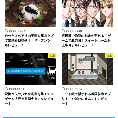
2022.01.07
2020.06.01
自分だけのアリの王国を築き上げ
選択肢で物語の結末が変わる「ゲ
て繁栄を目指せ！「ザ・アンツ」
ームで裁判員！スイートホーム炎
をレビュー！
上事件」をレビュー！
脱出
脱出
2021.03.19
2020.01.23
記憶喪失の少女が真実を暴くデス
ドット絵で描かれる極限脱出アプ
ゲーム「死神探偵少女」をレビュ
リ！「やばたにえん」をレビュ
ー！
ー！