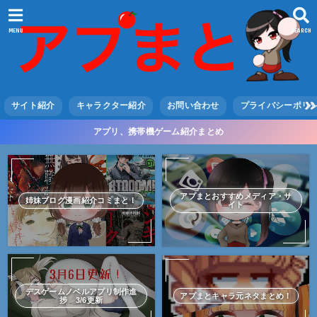
MENU
SEARCH
サイト紹介
キャラクター紹介
お問い合わせ
プライバシーポリ
アプリ、携帯機ゲーム紹介まとめ
アプまとおすすめメディア・サ
姉妹ブログ漫画紹介コミまと！
イト
デスゲームノベルアプリ制作進
アプまとキャラ元ネタまとめ！
捗 3/6更新