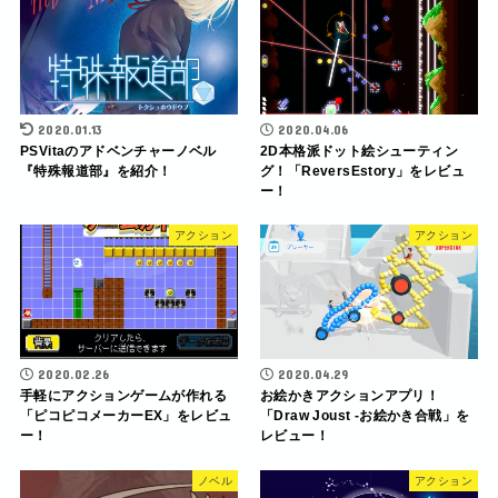
2020.01.13
2020.04.06
PSVitaのアドベンチャーノベル
2D本格派ドット絵シューティン
『特殊報道部』を紹介！
グ！「ReversEstory」をレビュ
ー！
アクション
アクション
2020.02.26
2020.04.29
手軽にアクションゲームが作れる
お絵かきアクションアプリ！
「ピコピコメーカーEX」をレビュ
「Draw Joust -お絵かき合戦」を
ー！
レビュー！
ノベル
アクション