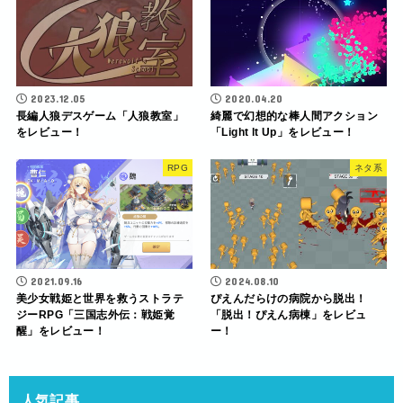
2023.12.05
2020.04.20
長編人狼デスゲーム「人狼教室」
綺麗で幻想的な棒人間アクション
をレビュー！
「Light lt Up」をレビュー！
RPG
ネタ系
2021.09.16
2024.08.10
美少女戦姫と世界を救うストラテ
ぴえんだらけの病院から脱出！
ジーRPG「三国志外伝：戦姫覚
「脱出！ぴえん病棟」をレビュ
醒」をレビュー！
ー！
人気記事