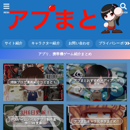
MENU
SEARCH
サイト紹介
キャラクター紹介
お問い合わせ
プライバシーポリ
アプリ、携帯機ゲーム紹介まとめ
アプまとおすすめメディア・サ
姉妹ブログ漫画紹介コミまと！
イト
デスゲームノベルアプリ制作進
アプまとキャラ元ネタまとめ！
捗 3/6更新