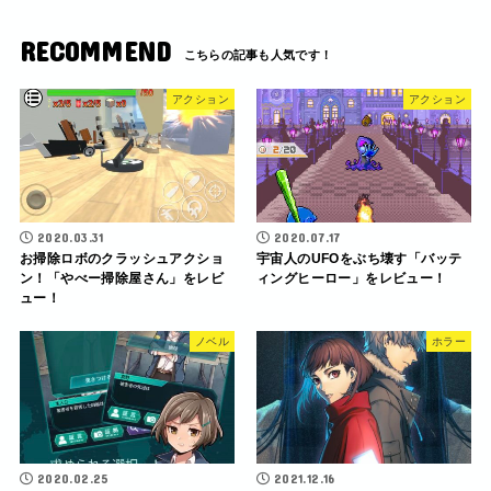
RECOMMEND
アクション
アクション
2020.03.31
2020.07.17
お掃除ロボのクラッシュアクショ
宇宙人のUFOをぶち壊す「バッテ
ン！「やべー掃除屋さん」をレビ
ィングヒーロー」をレビュー！
ュー！
ノベル
ホラー
2020.02.25
2021.12.16