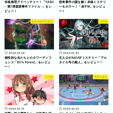
本格推理アドベンチャー！「YASU
怪奇事件の謎を解く本格ミステリ
– 第7捜査課事件ファイル -」をレ
ー＆ホラー！「貞子M」をレビュ
ビュー！
ー！
シミュレーション
ノベル
2020.04.28
2024.05.04
個性的な虫たちとのタワーディフ
主人公がAIのSFミステリー「アル
ェンス「Eri’s Forest」をレビュ
タイル号の殺人」をレビュー！
ー！
ノベル
アクション
2020.02.19
2020.06.04