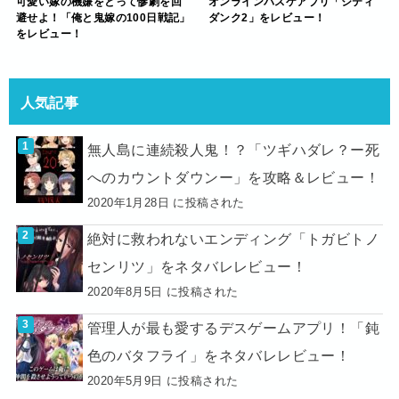
可愛い嫁の機嫌をとって惨劇を回
オンラインバスケアプリ「シティ
避せよ！「俺と鬼嫁の100日戦記」
ダンク2」をレビュー！
をレビュー！
人気記事
無人島に連続殺人鬼！？「ツギハダレ？ー死
へのカウントダウンー」を攻略＆レビュー！
2020年1月28日 に投稿された
絶対に救われないエンディング「トガビトノ
センリツ」をネタバレレビュー！
2020年8月5日 に投稿された
管理人が最も愛するデスゲームアプリ！「鈍
色のバタフライ」をネタバレレビュー！
2020年5月9日 に投稿された