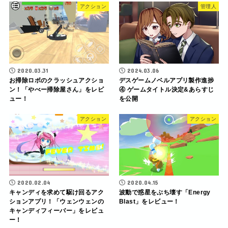
アクション
管理人
2020.03.31
2024.03.06
お掃除ロボのクラッシュアクショ
デスゲームノベルアプリ製作進捗
ン！「やべー掃除屋さん」をレビ
④ ゲームタイトル決定&あらすじ
ュー！
を公開
アクション
アクション
2020.02.04
2020.04.15
キャンディを求めて駆け回るアク
波動で惑星をぶち壊す「Energy
ションアプリ！「ウェンウェンの
Blast」をレビュー！
キャンディフィーバー」をレビュ
ー！