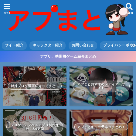
MENU
SEARCH
サイト紹介
キャラクター紹介
お問い合わせ
プライバシーポリ
アプリ、携帯機ゲーム紹介まとめ
アプまとおすすめメディア・サ
姉妹ブログ漫画紹介コミまと！
イト
デスゲームノベルアプリ制作進
アプまとキャラ元ネタまとめ！
捗 3/6更新