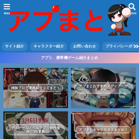
MENU
SEARCH
サイト紹介
キャラクター紹介
お問い合わせ
プライバシーポリ
アプリ、携帯機ゲーム紹介まとめ
アプまとおすすめメディア・サ
姉妹ブログ漫画紹介コミまと！
イト
デスゲームノベルアプリ制作進
アプまとキャラ元ネタまとめ！
捗 3/6更新