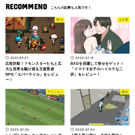
RECOMMEND
RPG
ネタ系
2021.09.27
2022.07.15
広告詐欺！？モンスターたちと広
BADを回避して幸せをゲット！
大な世界を駆け巡る王道育成
「イマドキ女子のハイカラな二
RPG「エバーテイル」をレビュ
択」をレビュー！
ー！
アクション
脱出
2023.03.26
2020.03.04