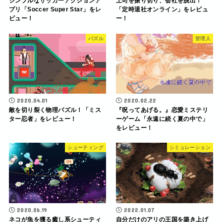
シンプルなサッカーアクションア
上司を振り切り、会社を脱出！
プリ「Soccer Super Star」をレ
「定時退社オンライン」をレビュ
ビュー！
ー！
パズル
管理人
2020.04.01
2020.02.22
敵を切り裂く物理パズル！「ミス
『呪ってあげる。』恋愛ミステリ
ター忍者」をレビュー！
ーゲーム「永遠に続く夏の中で」
をレビュー！
シューティング
シミュレーション
2020.06.19
2022.01.07
ネコが魚を獲る癒し系シューティ
自分だけのアリの王国を築き上げ