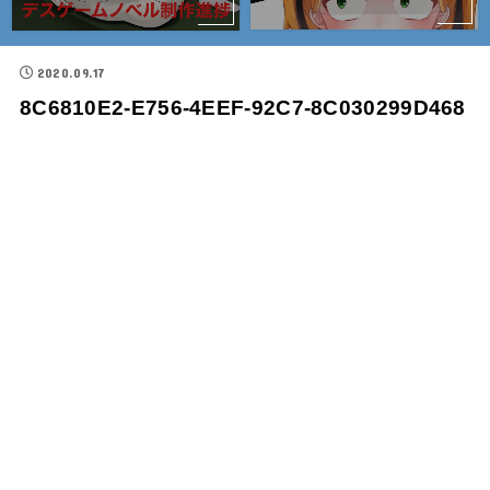
2020.09.17
8C6810E2-E756-4EEF-92C7-8C030299D468