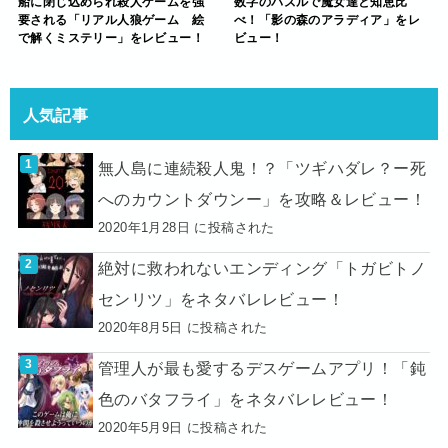
船に閉じ込められ殺人ゲームを強
数字のパズルで魔女達と知恵比
要される「リアル人狼ゲーム 絵
べ！「影の森のアラディア」をレ
で解くミステリー」をレビュー！
ビュー！
人気記事
無人島に連続殺人鬼！？「ツギハダレ？ー死
へのカウントダウンー」を攻略＆レビュー！
2020年1月28日 に投稿された
絶対に救われないエンディング「トガビトノ
センリツ」をネタバレレビュー！
2020年8月5日 に投稿された
管理人が最も愛するデスゲームアプリ！「鈍
色のバタフライ」をネタバレレビュー！
2020年5月9日 に投稿された