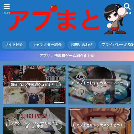
MENU
SEARCH
サイト紹介
キャラクター紹介
お問い合わせ
プライバシーポリ
アプリ、携帯機ゲーム紹介まとめ
アプまとおすすめメディア・サ
姉妹ブログ漫画紹介コミまと！
イト
デスゲームノベルアプリ制作進
アプまとキャラ元ネタまとめ！
捗 3/6更新