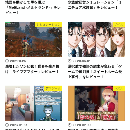
地面を動かして雫を運ぶ
水族館経営シミュレーション「ミ
「MeltLand -メルトランド-」をレ
ニチュア水族館」をレビュー！
ビュー！
シミュレーション
ノベル
2021.11.25
2020.06.01
崩壊したゾンビ蠢く世界を生き抜
選択肢で物語の結末が変わる「ゲ
け「ライフアフター」レビュー！
ームで裁判員！スイートホーム炎
上事件」をレビュー！
デスゲーム
パズル
2023.01.03
2020.02.05