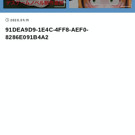
2020.09.19
91DEA9D9-1E4C-4FF8-AEF0-
8286E091B4A2