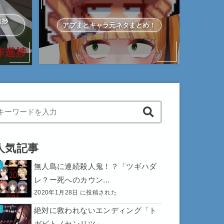
作進捗
アプまとキャラ元ネタまとめ！
hen autocomplete results are available use up and down arrows to 
人気記事
無人島に連続殺人鬼！？「ツギハダ
レ？ー死へのカウン...
2020年1月28日 に投稿された
絶対に救われないエンディング「ト
ガビトノセンリツ」...