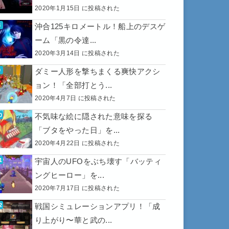
2020年1月15日 に投稿された
沖合125キロメートル！船上のデスゲ
ーム「黒の令達...
2020年3月14日 に投稿された
ダミー人形を撃ちまくる爽快アクシ
ョン！「全部打とう...
2020年4月7日 に投稿された
不気味な絵に隠された意味を探る
「ブタをやった日」を...
2020年4月22日 に投稿された
宇宙人のUFOをぶち壊す「バッティ
ングヒーロー」を...
2020年7月17日 に投稿された
戦国シミュレーションアプリ！「成
り上がり〜華と武の...