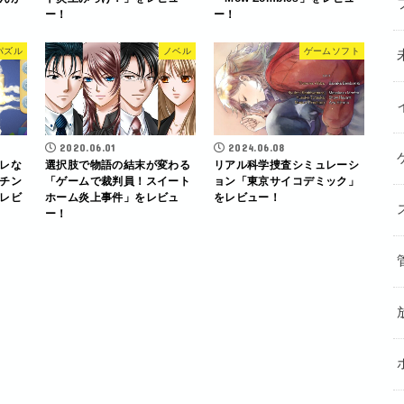
ー！
ー！
パズル
ノベル
ゲームソフト
2020.06.01
2024.06.08
レな
選択肢で物語の結末が変わる
リアル科学捜査シミュレーシ
チン
「ゲームで裁判員！スイート
ョン「東京サイコデミック」
レビ
ホーム炎上事件」をレビュ
をレビュー！
ー！