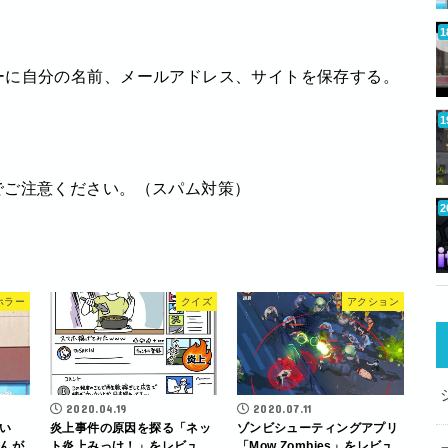
ーに自分の名前、メールアドレス、サイトを保存する。
でご注意ください。（スパム対策）
ホラー
クイズ
アクション
2020.04.19
2020.07.11
い
炎上事件の原因を探る「ネッ
ゾンビシューティングアプリ
んが
ト炎上みっけ！」をレビュ
「Mow Zombies」をレビュ