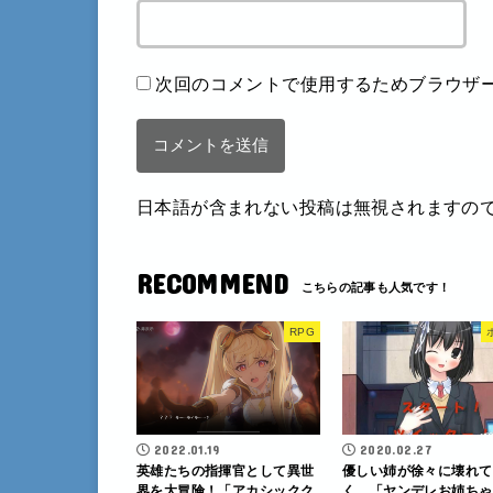
次回のコメントで使用するためブラウザ
日本語が含まれない投稿は無視されますの
RECOMMEND
RPG
2022.01.19
2020.02.27
英雄たちの指揮官として異世
優しい姉が徐々に壊れて
界を大冒険！「アカシックク
く…「ヤンデレお姉ちゃ