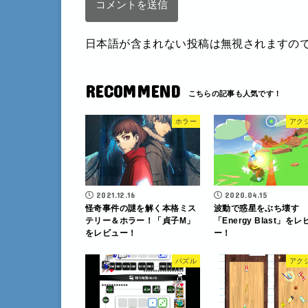
日本語が含まれない投稿は無視されますの
RECOMMEND
ホラー
アク
2021.12.16
2020.04.15
怪奇事件の謎を解く本格ミス
波動で惑星をぶち壊す
テリー＆ホラー！「貞子M」
「Energy Blast」をレ
をレビュー！
ー！
パズル
アク