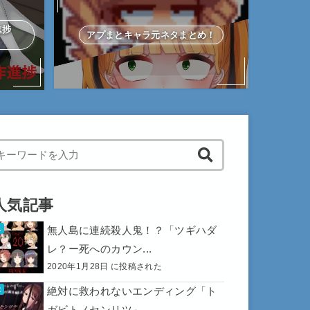
作進捗
アプまとキャラ元ネタまとめ！
hen autocomplete results are available use up and down arrows to 
人気記事
無人島に連続殺人鬼！？「ツギハダ
レ？ー死へのカウン...
2020年1月28日 に投稿された
絶対に救われないエンディング「ト
ガビトノセンリツ」...