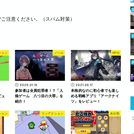
でご注意ください。（スパム対策）
ション
ノベル
RPG
2020.01.15
2021.08.17
参加者は全員犯罪者！？「人
本格的なのに初心者でも楽し
ビュ
狼ゲーム 八つ目の大罪」を
める戦略アプリ「アークナイ
紹介！
ツ」をレビュー！
ション
ランアクション
未分類