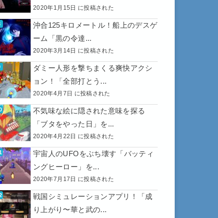
2020年1月15日 に投稿された
沖合125キロメートル！船上のデスゲ
ーム「黒の令達...
2020年3月14日 に投稿された
ダミー人形を撃ちまくる爽快アクシ
ョン！「全部打とう...
2020年4月7日 に投稿された
不気味な絵に隠された意味を探る
「ブタをやった日」を...
2020年4月22日 に投稿された
宇宙人のUFOをぶち壊す「バッティ
ングヒーロー」を...
2020年7月17日 に投稿された
戦国シミュレーションアプリ！「成
り上がり〜華と武の...