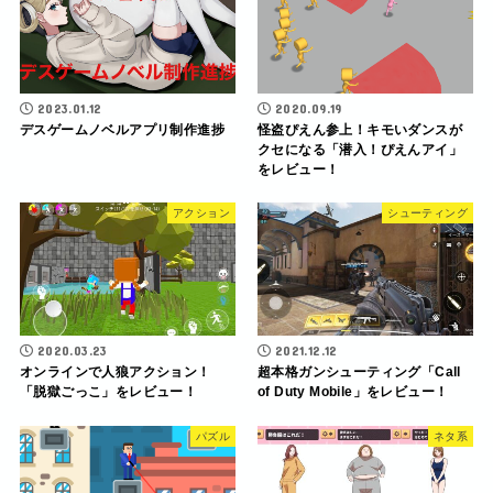
2023.01.12
2020.09.19
デスゲームノベルアプリ制作進捗
怪盗ぴえん参上！キモいダンスが
クセになる「潜入！ぴえんアイ」
をレビュー！
アクション
シューティング
2020.03.23
2021.12.12
オンラインで人狼アクション！
超本格ガンシューティング「Call
「脱獄ごっこ」をレビュー！
of Duty Mobile」をレビュー！
パズル
ネタ系