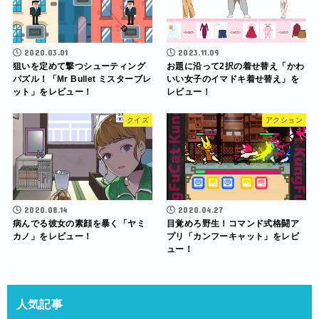
2020.03.01
2023.11.09
狙いを定めて撃つシューティング
お題に沿って2択の着せ替え「かわ
パズル！「Mr Bullet ミスターブレ
いい女子のイマドキ着せ替え」を
ット」をレビュー！
レビュー！
クイズ
アクション
2020.08.14
2020.04.27
病んでる彼女の素顔を暴く「ヤミ
目覚めろ野生！コマンド式格闘ア
カノ」をレビュー！
プリ「カンフーキャット」をレビ
ュー！
人気記事