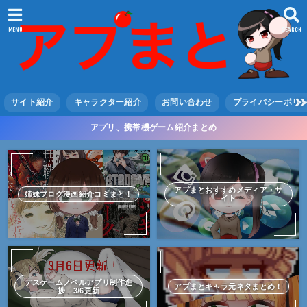
MENU
SEARCH
サイト紹介
キャラクター紹介
お問い合わせ
プライバシーポリ
アプリ、携帯機ゲーム紹介まとめ
アプまとおすすめメディア・サ
姉妹ブログ漫画紹介コミまと！
イト
デスゲームノベルアプリ制作進
アプまとキャラ元ネタまとめ！
捗 3/6更新