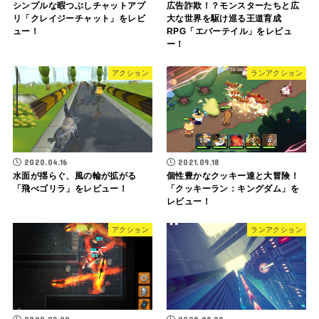
シンプルな暇つぶしチャットアプ
広告詐欺！？モンスターたちと広
リ「クレイジーチャット」をレビ
大な世界を駆け巡る王道育成
ュー！
RPG「エバーテイル」をレビュ
ー！
アクション
ランアクション
2020.04.16
2021.09.18
水面が揺らぐ、風の輪が拡がる
個性豊かなクッキー達と大冒険！
「飛べゴリラ」をレビュー！
「クッキーラン：キングダム」を
レビュー！
アクション
ランアクション