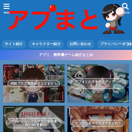
MENU
SEARCH
サイト紹介
キャラクター紹介
お問い合わせ
プライバシーポリ
アプリ、携帯機ゲーム紹介まとめ
アプまとおすすめメディア・サ
姉妹ブログ漫画紹介コミまと！
イト
デスゲームノベルアプリ制作進
アプまとキャラ元ネタまとめ！
捗 3/6更新