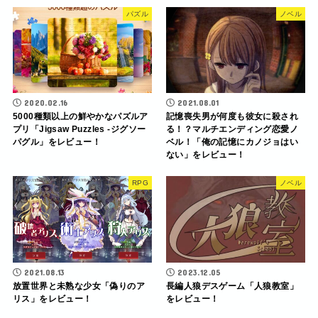
パズル
ノベル
2020.02.16
2021.08.01
5000種類以上の鮮やかなパズルア
記憶喪失男が何度も彼女に殺され
プリ「Jigsaw Puzzles -ジグソー
る！？マルチエンディング恋愛ノ
パグル」をレビュー！
ベル！「俺の記憶にカノジョはい
ない」をレビュー！
RPG
ノベル
2021.08.13
2023.12.05
放置世界と未熟な少女「偽りのア
長編人狼デスゲーム「人狼教室」
リス」をレビュー！
をレビュー！