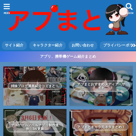
MENU
SEARCH
サイト紹介
キャラクター紹介
お問い合わせ
プライバシーポリ
アプリ、携帯機ゲーム紹介まとめ
アプまとおすすめメディア・サ
姉妹ブログ漫画紹介コミまと！
イト
デスゲームノベルアプリ制作進
アプまとキャラ元ネタまとめ！
捗 3/6更新