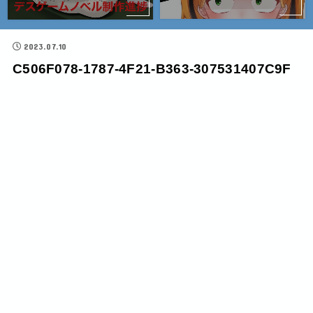
2023.07.10
C506F078-1787-4F21-B363-307531407C9F