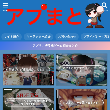
MENU
SEARCH
サイト紹介
キャラクター紹介
お問い合わせ
プライバシーポリ
アプリ、携帯機ゲーム紹介まとめ
アプまとおすすめメディア・サ
姉妹ブログ漫画紹介コミまと！
イト
デスゲームノベルアプリ制作進
アプまとキャラ元ネタまとめ！
捗 3/6更新