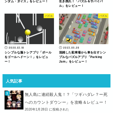
ンダム・ダイス」をレビュー！
生き残れ！「パズル＆サバイバ
ル」をレビュー！
パズル
パズル
2020.03.18
2023.05.28
シンプルな脳トレアプリ「ボール
混雑した駐車場から車を出すシン
をゴールへドーン！」をレビュ
プルなパズルアプリ「Parking
ー！
Jam」をレビュー！
人気記事
無人島に連続殺人鬼！？「ツギハダレ？ー死
へのカウントダウンー」を攻略＆レビュー！
2020年1月28日 に投稿された