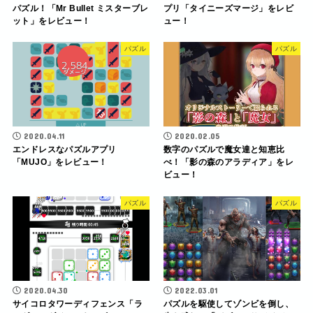
パズル！「Mr Bullet ミスターブレ
プリ「タイニーズマージ」をレビ
ット」をレビュー！
ュー！
パズル
パズル
2020.04.11
2020.02.05
エンドレスなパズルアプリ
数字のパズルで魔女達と知恵比
「MUJO」をレビュー！
べ！「影の森のアラディア」をレ
ビュー！
パズル
パズル
2020.04.30
2022.03.01
サイコロタワーディフェンス「ラ
パズルを駆使してゾンビを倒し、