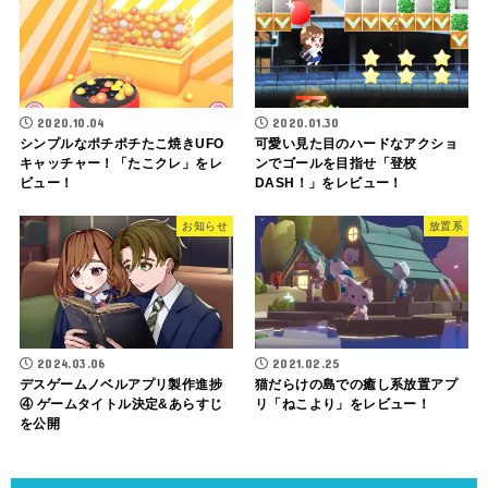
2020.10.04
2020.01.30
シンプルなポチポチたこ焼きUFO
可愛い見た目のハードなアクショ
キャッチャー！「たこクレ」をレ
ンでゴールを目指せ「登校
ビュー！
DASH！」をレビュー！
お知らせ
放置系
2024.03.06
2021.02.25
デスゲームノベルアプリ製作進捗
猫だらけの島での癒し系放置アプ
④ ゲームタイトル決定&あらすじ
リ「ねこより」をレビュー！
を公開