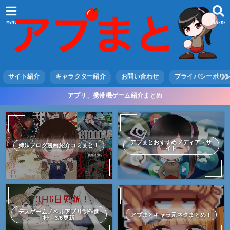
MENU
SEARCH
サイト紹介
キャラクター紹介
お問い合わせ
プライバシーポリ
アプリ、携帯機ゲーム紹介まとめ
アプまとおすすめメディア・サ
姉妹ブログ漫画紹介コミまと！
イト
デスゲームノベルアプリ制作進
アプまとキャラ元ネタまとめ！
捗 3/6更新