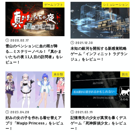
ゲームソフト
シミュレーション
2020.02.17
2021.12.30
雪山のペンションに血の雨が降
未知の銀河を開拓する新感覚戦略
る…ミステリーノベル！『真かま
ゲーム「インフィニット ラグラン
いたちの夜 11人目の訪問者』をレ
ジュ」をレビュー！
ビュー！
未分類
脱出
2023.04.28
2021.03.19
好みの女の子を作れる着せ替えア
記憶喪失の少女が真実を暴くデス
プリ「Magip Princess」をレビュ
ゲーム「死神探偵少女」をレビュ
ー！
ー！