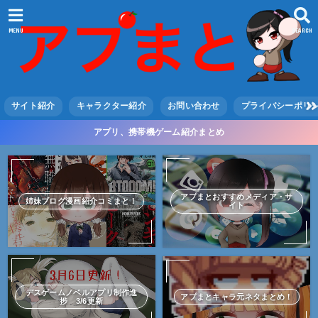
MENU
SEARCH
サイト紹介
キャラクター紹介
お問い合わせ
プライバシーポリ
アプリ、携帯機ゲーム紹介まとめ
アプまとおすすめメディア・サ
姉妹ブログ漫画紹介コミまと！
イト
デスゲームノベルアプリ制作進
アプまとキャラ元ネタまとめ！
捗 3/6更新