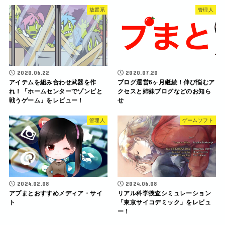
放置系
管理人
2020.06.22
2020.07.20
アイテムを組み合わせ武器を作
ブログ運営6ヶ月継続！伸び悩むア
れ！「ホームセンターでゾンビと
クセスと姉妹ブログなどのお知ら
戦うゲーム」をレビュー！
せ
管理人
ゲームソフト
2024.02.08
2024.06.08
アプまとおすすめメディア・サイ
リアル科学捜査シミュレーション
ト
「東京サイコデミック」をレビュ
ー！