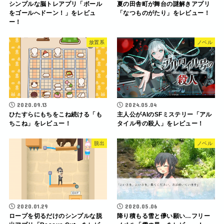
シンプルな脳トレアプリ「ボール
夏の田舎町が舞台の謎解きアプリ
をゴールへドーン！」をレビュ
「なつものがたり」をレビュー！
ー！
放置系
ノベル
2020.09.13
2024.05.04
ひたすらにもちをこね続ける「も
主人公がAIのSFミステリー「アル
ちこね」をレビュー！
タイル号の殺人」をレビュー！
脱出
ノベル
2020.01.29
2020.05.06
ロープを切るだけのシンプルな脱
降り積もる雪と儚い願い…フリー