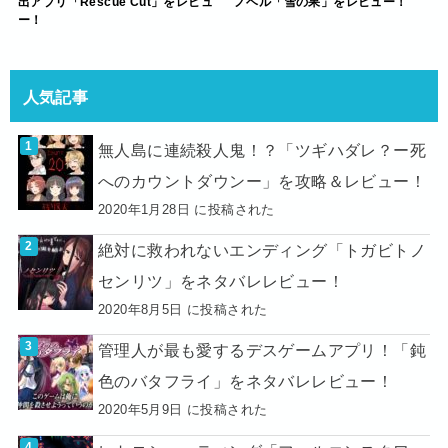
出アプリ「Rescue Cut」をレビュ
ノベル「雪の果」をレビュー！
ー！
人気記事
無人島に連続殺人鬼！？「ツギハダレ？ー死
へのカウントダウンー」を攻略＆レビュー！
2020年1月28日 に投稿された
絶対に救われないエンディング「トガビトノ
センリツ」をネタバレレビュー！
2020年8月5日 に投稿された
管理人が最も愛するデスゲームアプリ！「鈍
色のバタフライ」をネタバレレビュー！
2020年5月9日 に投稿された