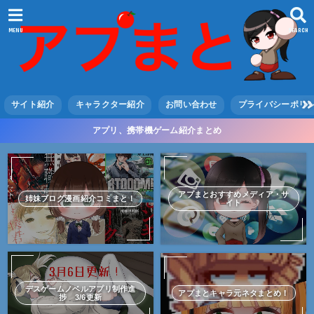
MENU
SEARCH
サイト紹介
キャラクター紹介
お問い合わせ
プライバシーポリ
アプリ、携帯機ゲーム紹介まとめ
アプまとおすすめメディア・サ
姉妹ブログ漫画紹介コミまと！
イト
デスゲームノベルアプリ制作進
アプまとキャラ元ネタまとめ！
捗 3/6更新