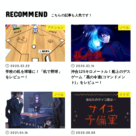
RECOMMEND
アクション
ノベル
2020.03.22
2020.03.14
学校の机を球場に！「机で野球」
沖合125キロメートル！船上のデス
をレビュー！
ゲーム「黒の令達(コマンドメン
ト)」をレビュー！
ノベル
クイズ
2021.04.16
2020.08.08