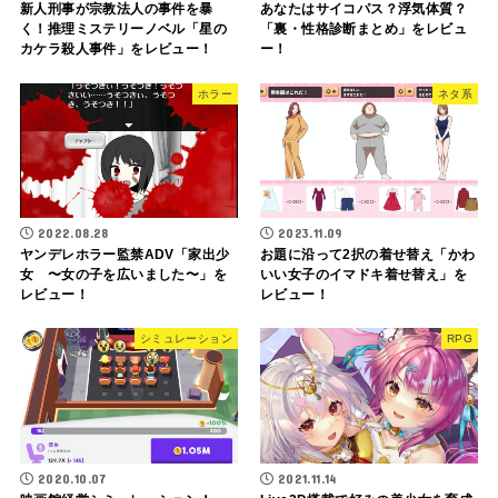
新人刑事が宗教法人の事件を暴
あなたはサイコパス？浮気体質？
く！推理ミステリーノベル「星の
「裏・性格診断まとめ」をレビュ
カケラ殺人事件」をレビュー！
ー！
ホラー
ネタ系
2022.08.28
2023.11.09
ヤンデレホラー監禁ADV「家出少
お題に沿って2択の着せ替え「かわ
女 〜女の子を広いました〜」を
いい女子のイマドキ着せ替え」を
レビュー！
レビュー！
シミュレーション
RPG
2020.10.07
2021.11.14