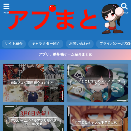
MENU
SEARCH
サイト紹介
キャラクター紹介
お問い合わせ
プライバシーポリ
アプリ、携帯機ゲーム紹介まとめ
アプまとおすすめメディア・サ
姉妹ブログ漫画紹介コミまと！
イト
デスゲームノベルアプリ制作進
アプまとキャラ元ネタまとめ！
捗 3/6更新