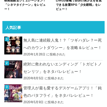
映画館経営シミュレーション！
Live2D搭載で好みの美少女を育成
「シネマタイクーン」をレビュ
できる放置RPG「少女廻戦」をレ
ー！
ビュー！
人気記事
無人島に連続殺人鬼！？「ツギハダレ？ー死
へのカウントダウンー」を攻略＆レビュー！
2020年1月28日 に投稿された
絶対に救われないエンディング「トガビトノ
センリツ」をネタバレレビュー！
2020年8月5日 に投稿された
管理人が最も愛するデスゲームアプリ！「鈍
色のバタフライ」をネタバレレビュー！
2020年5月9日 に投稿された